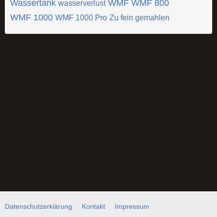
Wassertank
WMF
WMF 800
wasserverlust
WMF 1000
WMF 1000 Pro
Zu fein gemahlen
Datenschutzerklärung
Kontakt
Impressum