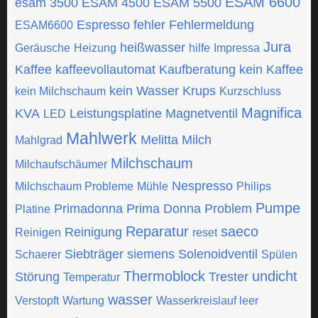
ESAM 6600
esam 3500
ESAM 4500
ESAM 5500
Espresso
fehler
Fehlermeldung
ESAM6600
Jura
heißwasser
Geräusche
Heizung
hilfe
Impressa
Kaffee
kaffeevollautomat
Kaufberatung
kein Kaffee
kein Wasser
Krups
kein Milchschaum
Kurzschluss
Magnifica
KVA
Leistungsplatine
Magnetventil
LED
Mahlwerk
Melitta
Milch
Mahlgrad
Milchschaum
Milchaufschäumer
Nespresso
Milchschaum Probleme
Mühle
Philips
Pumpe
Primadonna
Prima Donna
Problem
Platine
Reparatur
saeco
Reinigung
Reinigen
reset
Siebträger
siemens
Solenoidventil
Schaerer
Spülen
Thermoblock
undicht
Störung
Trester
Temperatur
wasser
Verstopft
Wartung
Wasserkreislauf leer