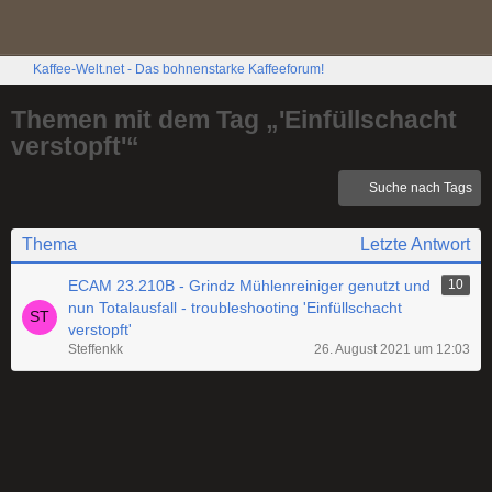
Kaffee-Welt.net - Das bohnenstarke Kaffeeforum!
Themen mit dem Tag „'Einfüllschacht
verstopft'“
Suche nach Tags
Thema
Letzte Antwort
ECAM 23.210B - Grindz Mühlenreiniger genutzt und
10
nun Totalausfall - troubleshooting 'Einfüllschacht
verstopft'
Steffenkk
26. August 2021 um 12:03