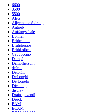
6600
3500
5500
AEG
Allgemeine Störung
Antrieb
Auffangschale
Bohnen
Brüheinheit
Brühgruppe
Brühkolben
Cappuccino
Dampf
Dampfheizung
defekt
Deloghi
DeLonghi
De Longhi
Dichtung
display
Drainageventil
Druck
EAM
ECAM