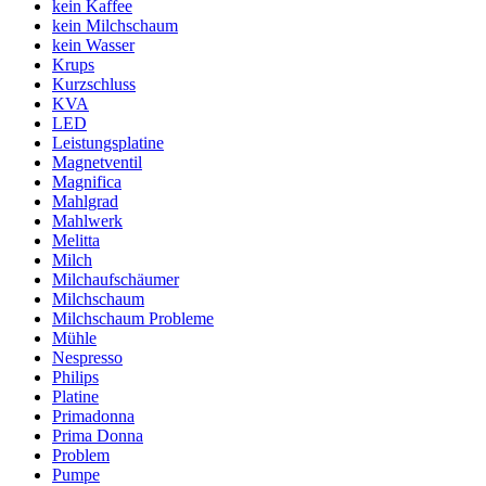
kein Kaffee
kein Milchschaum
kein Wasser
Krups
Kurzschluss
KVA
LED
Leistungsplatine
Magnetventil
Magnifica
Mahlgrad
Mahlwerk
Melitta
Milch
Milchaufschäumer
Milchschaum
Milchschaum Probleme
Mühle
Nespresso
Philips
Platine
Primadonna
Prima Donna
Problem
Pumpe