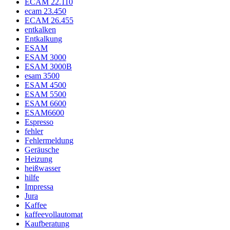
ECAM 22.110
ecam 23.450
ECAM 26.455
entkalken
Entkalkung
ESAM
ESAM 3000
ESAM 3000B
esam 3500
ESAM 4500
ESAM 5500
ESAM 6600
ESAM6600
Espresso
fehler
Fehlermeldung
Geräusche
Heizung
heißwasser
hilfe
Impressa
Jura
Kaffee
kaffeevollautomat
Kaufberatung