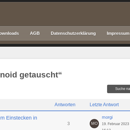
ownloads
AGB
Datenschutzerklärung
Impressum
noid getauscht“
Suche na
Antworten
Letzte Antwort
morgi
im Einstecken in
3
19. Februar 2023