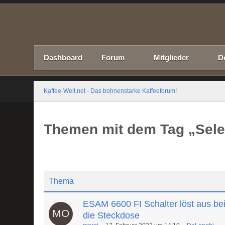
Dashboard
Forum
Mitglieder
D
Kaffee-Welt.net - Das bohnenstarke Kaffeeforum!
Themen mit dem Tag „Sele
Thema
ESAM 6600 FI Schalter löst aus be
die Steckdose