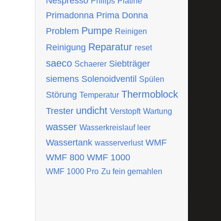
Nespresso
Philips
Platine
Primadonna
Prima Donna
Pumpe
Problem
Reinigen
Reparatur
Reinigung
reset
saeco
Siebträger
Schaerer
siemens
Solenoidventil
Spülen
Thermoblock
Störung
Temperatur
undicht
Trester
Verstopft
Wartung
wasser
Wasserkreislauf leer
Wassertank
WMF
wasserverlust
WMF 800
WMF 1000
WMF 1000 Pro
Zu fein gemahlen