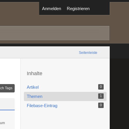
Anmelden
Registrieren
Seitenleiste
Inhalte
Artikel
0
ch Tags
Themen
1
Filebase-Eintrag
0
 um