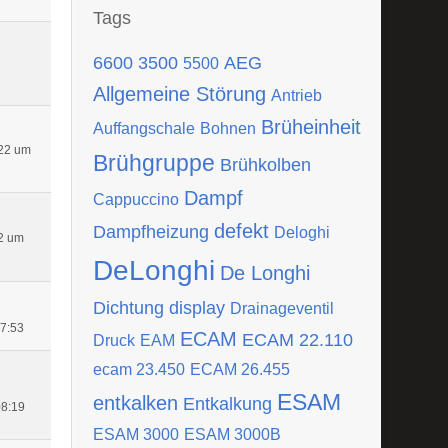
Tags
6600
3500
AEG
5500
Allgemeine Störung
Antrieb
Brüheinheit
Auffangschale
Bohnen
22 um
Brühgruppe
Brühkolben
Dampf
Cappuccino
defekt
Dampfheizung
Deloghi
2 um
DeLonghi
De Longhi
Dichtung
display
Drainageventil
17:53
ECAM
ECAM 22.110
Druck
EAM
ecam 23.450
ECAM 26.455
ESAM
entkalken
Entkalkung
08:19
ESAM 3000
ESAM 3000B