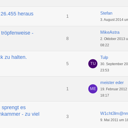
Stefan
i 26.455 heraus
1
3. August 2014 u
MikeAstra
tröpfenweise -
8
2. Oktober 2013 
08:22
k zu halten.
Tulp
5
30. September 2
23:53
meister eder
1
19. Februar 2012
18:17
 sprengt es
W1cht3lm@nn
hkammer - zu viel
3
9. Mai 2011 um 1