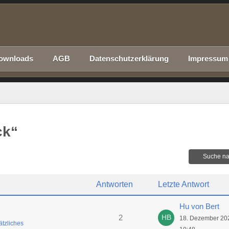
ownloads
AGB
Datenschutzerklärung
Impressum
ck“
Suche na
Antworten
Letzte Antwort
Hu von Bert
2
18. Dezember 20
tzliches