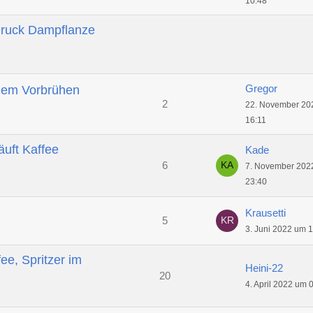
10:48
Druck Dampflanze
Gregor
dem Vorbrühen
2
22. November 20
16:11
uft Kaffee
Kade
6
7. November 202
23:40
Krausetti
5
3. Juni 2022 um 
ee, Spritzer im
Heini-22
20
4. April 2022 um 