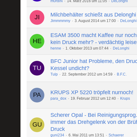
m0rdiN
14. März 2016 um 11:05
DeLonghi
Milchbehälter schießt aus Delongh
Jimmmmmy
3. August 2014 um 17:00
DeLonghi
ESAM 3500 macht Kaffee nur noch 
kein Druck mehr? - verdächtig leise
henne
1. Oktober 2013 um 07:44
DeLonghi
BFC Junior hat Probleme, den Druc
Kessel undicht?
Tulp
22. September 2012 um 14:59
B.F.C.
KRUPS XP 5220 tröpfelt nurnoch!
para_dox
19. Februar 2012 um 12:40
Krups
Scherer Opal - Bei Reinigungsprog.
immer das Drehgelenk von der Brü
Druck
guni234
6. Mai 2011 um 13:51
Schaerer