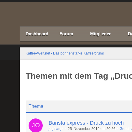
Dashboard
Forum
Mitglieder
D
Kaffee-Welt.net - Das bohnenstarke Kaffeeforum!
Themen mit dem Tag „Dru
Thema
Barista express - Druck zu hoch
jogisarge
25. November 2019 um 20:26
Grundsä