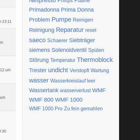
Nespresso
Philips
Platine
Primadonna
Prima Donna
Pumpe
Problem
Reinigen
m 23:11
Reparatur
Reinigung
reset
saeco
Siebträger
Schaerer
um
siemens
Solenoidventil
Spülen
Thermoblock
Störung
Temperatur
undicht
Trester
012 um
Verstopft
Wartung
wasser
Wasserkreislauf leer
Wassertank
WMF
wasserverlust
 um
WMF 800
WMF 1000
WMF 1000 Pro
Zu fein gemahlen
8:30