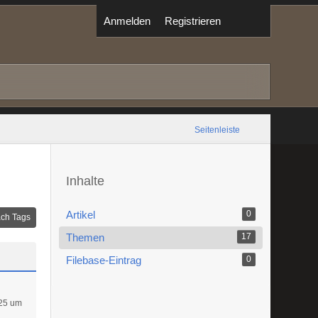
Anmelden
Registrieren
Seitenleiste
Inhalte
Artikel
0
ch Tags
Themen
17
Filebase-Eintrag
0
25 um