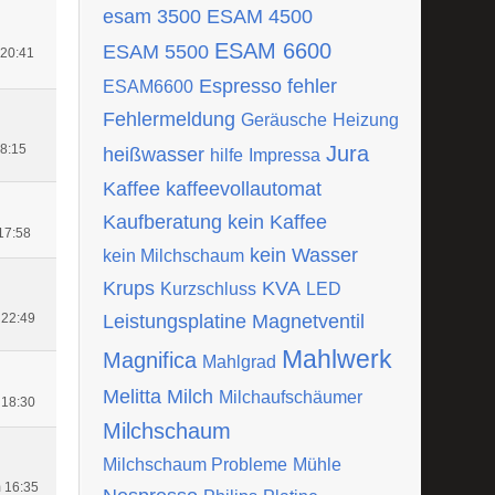
esam 3500
ESAM 4500
ESAM 6600
ESAM 5500
 20:41
Espresso
fehler
ESAM6600
Fehlermeldung
Geräusche
Heizung
18:15
Jura
heißwasser
hilfe
Impressa
Kaffee
kaffeevollautomat
Kaufberatung
kein Kaffee
17:58
kein Wasser
kein Milchschaum
Krups
KVA
Kurzschluss
LED
 22:49
Leistungsplatine
Magnetventil
Mahlwerk
Magnifica
Mahlgrad
Melitta
Milch
Milchaufschäumer
 18:30
Milchschaum
Milchschaum Probleme
Mühle
 16:35