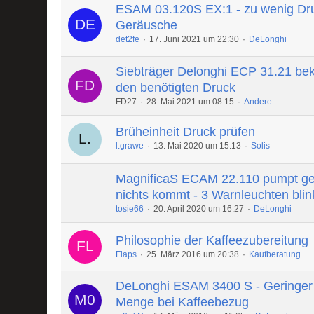
ESAM 03.120S EX:1 - zu wenig Dr
Geräusche
det2fe
17. Juni 2021 um 22:30
DeLonghi
Siebträger Delonghi ECP 31.21 be
den benötigten Druck
FD27
28. Mai 2021 um 08:15
Andere
Brüheinheit Druck prüfen
l.grawe
13. Mai 2020 um 15:13
Solis
MagnificaS ECAM 22.110 pumpt ge
nichts kommt - 3 Warnleuchten blin
tosie66
20. April 2020 um 16:27
DeLonghi
Philosophie der Kaffeezubereitung
Flaps
25. März 2016 um 20:38
Kaufberatung
DeLonghi ESAM 3400 S - Geringer
Menge bei Kaffeebezug