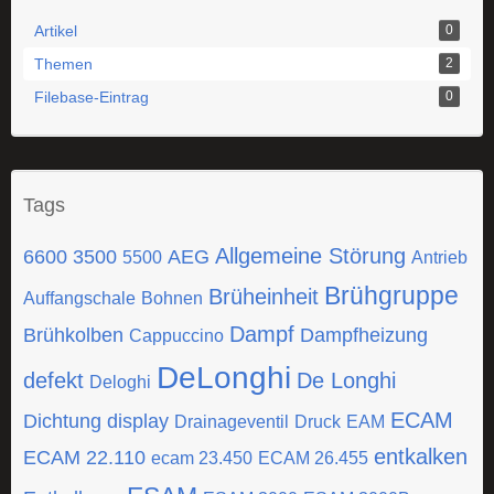
Artikel
0
Themen
2
Filebase-Eintrag
0
Tags
Allgemeine Störung
6600
3500
AEG
5500
Antrieb
Brühgruppe
Brüheinheit
Auffangschale
Bohnen
Dampf
Brühkolben
Dampfheizung
Cappuccino
DeLonghi
defekt
De Longhi
Deloghi
ECAM
Dichtung
display
Drainageventil
Druck
EAM
entkalken
ECAM 22.110
ecam 23.450
ECAM 26.455