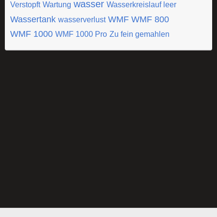
wasser
Verstopft
Wartung
Wasserkreislauf leer
Wassertank
WMF
WMF 800
wasserverlust
WMF 1000
WMF 1000 Pro
Zu fein gemahlen