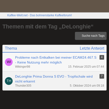
Kaffee-Welt.net - Das bohnenstarke Kaffeeforum!
Themen mit dem Tag „DeLonghie“
Suche nach Tags
Thema
Letzte Antwort
Probleme nach Entkalken bei meiner ECAM24.467.S
4
- Keine Nutzung mehr möglich
Wikinger98
15. Februar 2025 um 07:44
DeLonghie Prima Donna S EVO - Tropfschale wird
7
nicht erkannt
Thunder305
5. Oktober 2024 um 09:18