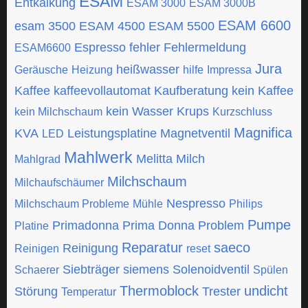
ESAM
Entkalkung
ESAM 3000
ESAM 3000B
ESAM 6600
esam 3500
ESAM 4500
ESAM 5500
Espresso
fehler
Fehlermeldung
ESAM6600
Jura
heißwasser
Geräusche
Heizung
hilfe
Impressa
Kaffee
kaffeevollautomat
Kaufberatung
kein Kaffee
kein Wasser
Krups
kein Milchschaum
Kurzschluss
Magnifica
KVA
Leistungsplatine
Magnetventil
LED
Mahlwerk
Melitta
Milch
Mahlgrad
Milchschaum
Milchaufschäumer
Nespresso
Milchschaum Probleme
Mühle
Philips
Pumpe
Primadonna
Prima Donna
Problem
Platine
Reparatur
saeco
Reinigung
Reinigen
reset
Siebträger
siemens
Solenoidventil
Schaerer
Spülen
Thermoblock
undicht
Störung
Trester
Temperatur