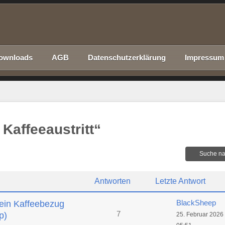
ownloads
AGB
Datenschutzerklärung
Impressum
Kaffeeaustritt“
Suche na
Antworten
Letzte Antwort
BlackSheep
ein Kaffeebezug
7
p)
25. Februar 2026