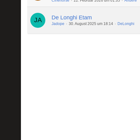
Cinehorse
22. Februar 2026 um 01:35
Andere
De Longhi Etam
Jadope
30. August 2025 um 18:14
DeLonghi