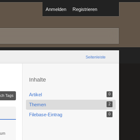
Anmelden
Registrieren
Seitenleiste
Inhalte
Artikel
0
ch Tags
Themen
2
Filebase-Eintrag
0
 um