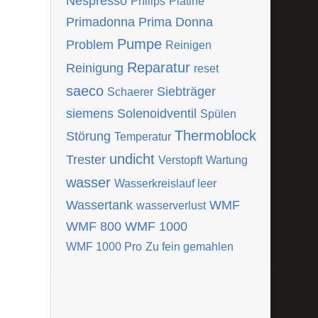
Nespresso
Philips
Platine
Primadonna
Prima Donna
Pumpe
Problem
Reinigen
Reparatur
Reinigung
reset
saeco
Siebträger
Schaerer
siemens
Solenoidventil
Spülen
Thermoblock
Störung
Temperatur
undicht
Trester
Verstopft
Wartung
wasser
Wasserkreislauf leer
Wassertank
WMF
wasserverlust
WMF 800
WMF 1000
WMF 1000 Pro
Zu fein gemahlen