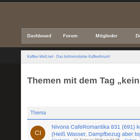
Dashboard
Forum
Mitglieder
D
Kaffee-Welt.net - Das bohnenstarke Kaffeeforum!
Themen mit dem Tag „kein 
Thema
Nivona CafeRomantika 831 (691) k
(Heiß Wasser, Dampfbezug aber to