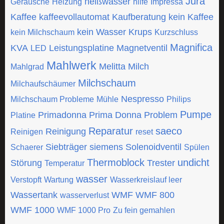
Jura
heißwasser
Geräusche
Heizung
hilfe
Impressa
Kaffee
kaffeevollautomat
Kaufberatung
kein Kaffee
kein Wasser
Krups
kein Milchschaum
Kurzschluss
Magnifica
KVA
Leistungsplatine
Magnetventil
LED
Mahlwerk
Melitta
Milch
Mahlgrad
Milchschaum
Milchaufschäumer
Nespresso
Milchschaum Probleme
Mühle
Philips
Pumpe
Primadonna
Prima Donna
Problem
Platine
Reparatur
saeco
Reinigung
Reinigen
reset
Siebträger
siemens
Solenoidventil
Schaerer
Spülen
Thermoblock
undicht
Störung
Trester
Temperatur
wasser
Verstopft
Wartung
Wasserkreislauf leer
Wassertank
WMF
WMF 800
wasserverlust
WMF 1000
WMF 1000 Pro
Zu fein gemahlen