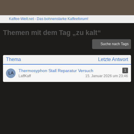
Kaffee-Welt.net - Das bohnenstarke Kaffeeforum!
Themen mit dem Tag „zu kalt“
Suche nach Tags
Thema
Letzte Antwort
Thermosyphon Stall Reparatur Versuch
1
LaffKaff
15. Januar 2026 um 23:46