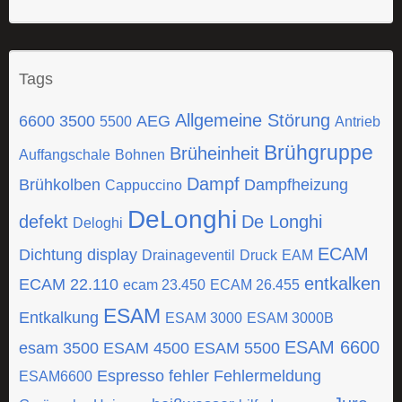
Tags
Allgemeine Störung
6600
3500
AEG
5500
Antrieb
Brühgruppe
Brüheinheit
Auffangschale
Bohnen
Dampf
Brühkolben
Dampfheizung
Cappuccino
DeLonghi
defekt
De Longhi
Deloghi
ECAM
Dichtung
display
Drainageventil
Druck
EAM
entkalken
ECAM 22.110
ecam 23.450
ECAM 26.455
ESAM
Entkalkung
ESAM 3000
ESAM 3000B
ESAM 6600
esam 3500
ESAM 4500
ESAM 5500
Espresso
fehler
Fehlermeldung
ESAM6600