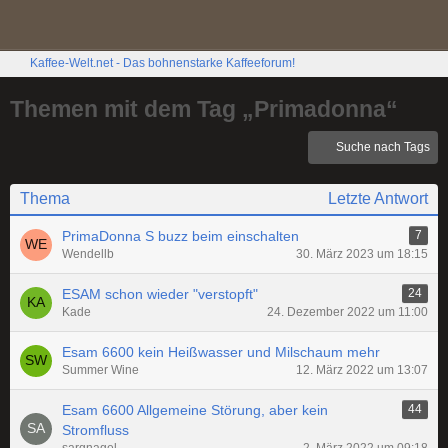
Kaffee-Welt.net - Das bohnenstarke Kaffeeforum!
Themen mit dem Tag „Primadonna“
Suche nach Tags
Thema
Letzte Antwort
PrimaDonna S buzz beim einschalten
7
Wendellb
30. März 2023 um 18:15
ESAM schon wieder "verstopft"
24
Kade
24. Dezember 2022 um 11:00
Esam 6600 kein Heißwasser und Milschaum mehr
Summer Wine
12. März 2022 um 13:07
Esam 6600 Allgemeine Störung, aber kein
44
Stromfluss