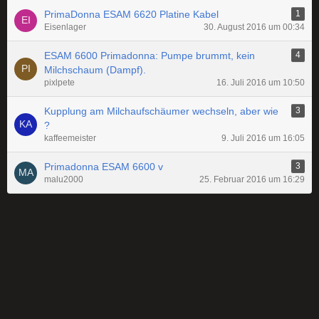
PrimaDonna ESAM 6620 Platine Kabel
1
Eisenlager
30. August 2016 um 00:34
ESAM 6600 Primadonna: Pumpe brummt, kein
4
Milchschaum (Dampf).
pixlpete
16. Juli 2016 um 10:50
Kupplung am Milchaufschäumer wechseln, aber wie
3
?
kaffeemeister
9. Juli 2016 um 16:05
Primadonna ESAM 6600 v
3
malu2000
25. Februar 2016 um 16:29