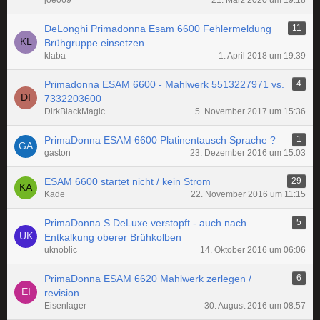
joe069
21. März 2020 um 19:18
DeLonghi Primadonna Esam 6600 Fehlermeldung
11
Brühgruppe einsetzen
klaba
1. April 2018 um 19:39
Primadonna ESAM 6600 - Mahlwerk 5513227971 vs.
4
7332203600
DirkBlackMagic
5. November 2017 um 15:36
PrimaDonna ESAM 6600 Platinentausch Sprache ?
1
gaston
23. Dezember 2016 um 15:03
ESAM 6600 startet nicht / kein Strom
29
Kade
22. November 2016 um 11:15
PrimaDonna S DeLuxe verstopft - auch nach
5
Entkalkung oberer Brühkolben
uknoblic
14. Oktober 2016 um 06:06
PrimaDonna ESAM 6620 Mahlwerk zerlegen /
6
revision
Eisenlager
30. August 2016 um 08:57