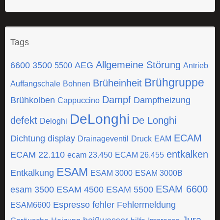
Tags
Allgemeine Störung
6600
3500
AEG
5500
Antrieb
Brühgruppe
Brüheinheit
Auffangschale
Bohnen
Dampf
Brühkolben
Dampfheizung
Cappuccino
DeLonghi
defekt
De Longhi
Deloghi
ECAM
Dichtung
display
Drainageventil
Druck
EAM
entkalken
ECAM 22.110
ecam 23.450
ECAM 26.455
ESAM
Entkalkung
ESAM 3000
ESAM 3000B
ESAM 6600
esam 3500
ESAM 4500
ESAM 5500
Espresso
fehler
Fehlermeldung
ESAM6600