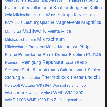
Jura
heißwasser
Geräusche
Heizung
hilfe
Impressa
Kaffee
kaffeevollautomat
Kaufberatung
kein Kaffee
kein Wasser
Krups
kein Milchschaum
Kurzschluss
Magnifica
KVA
Leistungsplatine
Magnetventil
LED
Mahlwerk
Melitta
Milch
Mahlgrad
Milchschaum
Milchaufschäumer
Nespresso
Milchschaum Probleme
Mühle
Philips
Pumpe
Primadonna
Prima Donna
Problem
Platine
Reparatur
saeco
Reinigung
Reinigen
reset
Siebträger
siemens
Solenoidventil
Schaerer
Spülen
Thermoblock
undicht
Störung
Trester
Temperatur
wasser
Verstopft
Wartung
Wasserkreislauf leer
Wassertank
WMF
WMF 800
wasserverlust
WMF 1000
WMF 1000 Pro
Zu fein gemahlen