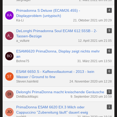
sargnagel
2. März 2022 um 09:18
Primadonna S Deluxe (ECAM26.455) -
4
Displayproblem (untypisch)
Ka-Li
21. Oktober 2021 um 20:29
DeLonghi Primadonna Soul ECAM 612.55SB - 2-
9
Tassen-Bezüge
a_vulture
12. April 2021 um 21:05
ESAM6620 PrimaDonna, Display zeigt nichts mehr
6
an
Bohne75
31. März 2021 um 13:50
ESAM 6650.S - Kaffeevollautomat - 2013 - kein
6
Wasser / Ground to fine
Steven.hainfeld
24. November 2020 um 12:28
Delonghi PrimaDonna macht kreischende Geräusche
5
DirkBlackMagic
9. September 2020 um 10:59
PrimaDonna ESAM 6620 EX.3 Milch oder
1
Cappuccino "Zubereitung läuft" dauert ewig