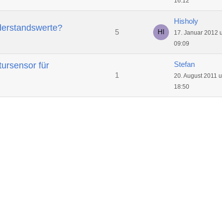
16:12
Hisholy
derstandswerte?
5
17. Januar 2012 
09:09
Stefan
ursensor für
1
20. August 2011 
18:50