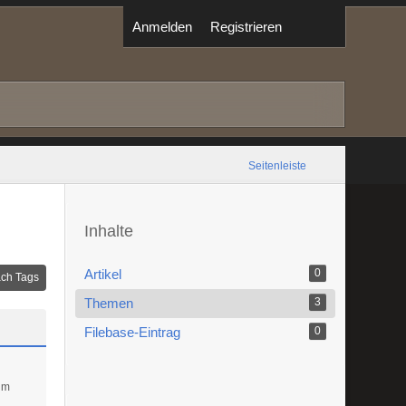
Anmelden
Registrieren
Seitenleiste
Inhalte
Artikel
0
ch Tags
Themen
3
Filebase-Eintrag
0
um