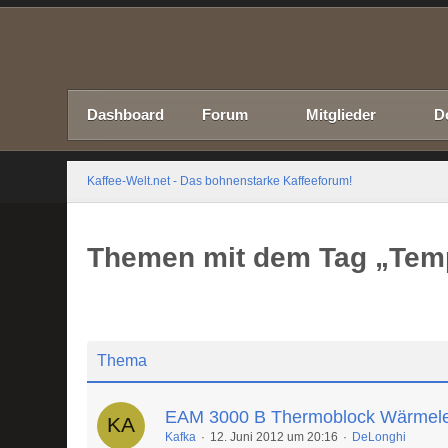
Dashboard
Forum
Mitglieder
D
Kaffee-Welt.net - Das bohnenstarke Kaffeeforum!
Themen mit dem Tag „Tem
Thema
EAM 3000 B Thermoblock Wärmele
Kafka
12. Juni 2012 um 20:16
DeLonghi