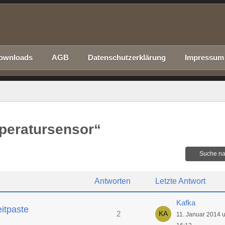
ownloads
AGB
Datenschutzerklärung
Impressum
peratursensor“
Suche na
Antworten
Letzte Antwort
Kafka
itpaste
2
11. Januar 2014 