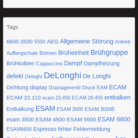
Tags
Allgemeine Störung
6600
3500
AEG
5500
Antrieb
Brühgruppe
Brüheinheit
Auffangschale
Bohnen
Dampf
Brühkolben
Dampfheizung
Cappuccino
DeLonghi
defekt
De Longhi
Deloghi
ECAM
Dichtung
display
Drainageventil
Druck
EAM
entkalken
ECAM 22.110
ecam 23.450
ECAM 26.455
ESAM
Entkalkung
ESAM 3000
ESAM 3000B
ESAM 6600
esam 3500
ESAM 4500
ESAM 5500
Espresso
fehler
Fehlermeldung
ESAM6600