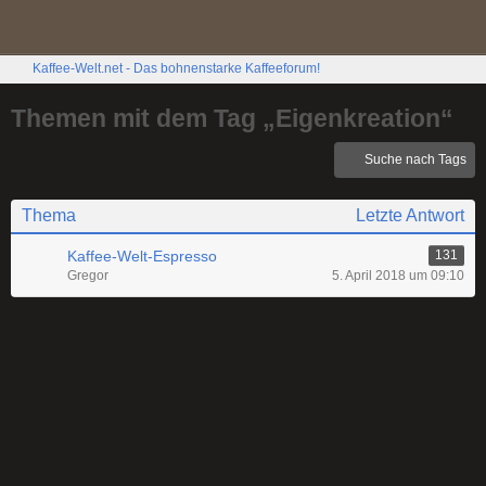
Kaffee-Welt.net - Das bohnenstarke Kaffeeforum!
Themen mit dem Tag „Eigenkreation“
Suche nach Tags
Thema
Letzte Antwort
Kaffee-Welt-Espresso
131
Gregor
5. April 2018 um 09:10