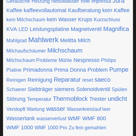
Jura
heißwasser
Geräusche
Heizung
hilfe
Impressa
Kaffee
kaffeevollautomat
Kaufberatung
kein Kaffee
kein Wasser
Krups
kein Milchschaum
Kurzschluss
Magnifica
KVA
Leistungsplatine
Magnetventil
LED
Mahlwerk
Melitta
Milch
Mahlgrad
Milchschaum
Milchaufschäumer
Nespresso
Milchschaum Probleme
Mühle
Philips
Pumpe
Primadonna
Prima Donna
Problem
Platine
Reparatur
saeco
Reinigung
Reinigen
reset
Siebträger
siemens
Solenoidventil
Schaerer
Spülen
Thermoblock
undicht
Störung
Trester
Temperatur
wasser
Verstopft
Wartung
Wasserkreislauf leer
Wassertank
WMF
WMF 800
wasserverlust
WMF 1000
WMF 1000 Pro
Zu fein gemahlen