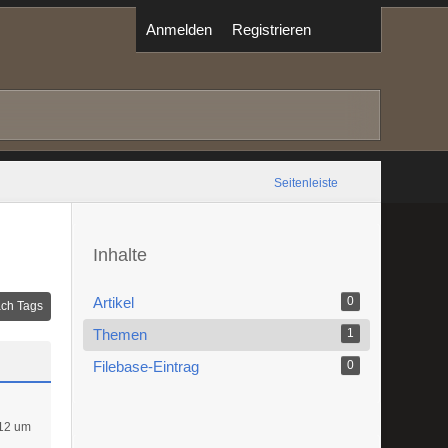
Anmelden
Registrieren
Seitenleiste
Inhalte
Artikel
0
ch Tags
Themen
1
Filebase-Eintrag
0
12 um