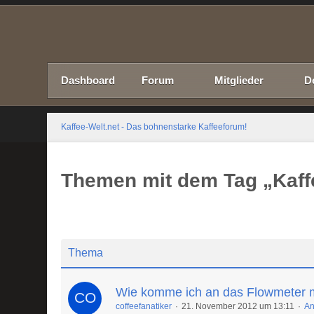
Dashboard
Forum
Mitglieder
D
Kaffee-Welt.net - Das bohnenstarke Kaffeeforum!
Themen mit dem Tag „Kaff
Thema
Wie komme ich an das Flowmeter 
coffeefanatiker
21. November 2012 um 13:11
An