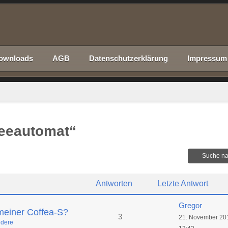
ownloads
AGB
Datenschutzerklärung
Impressum
eeautomat“
Suche na
Antworten
Letzte Antwort
Gregor
meiner Coffea-S?
3
21. November 20
dere