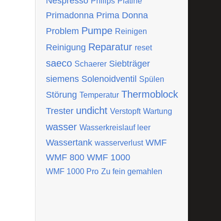
Nespresso
Philips
Platine
Primadonna
Prima Donna
Pumpe
Problem
Reinigen
Reparatur
Reinigung
reset
saeco
Siebträger
Schaerer
siemens
Solenoidventil
Spülen
Thermoblock
Störung
Temperatur
undicht
Trester
Verstopft
Wartung
wasser
Wasserkreislauf leer
Wassertank
WMF
wasserverlust
WMF 800
WMF 1000
WMF 1000 Pro
Zu fein gemahlen