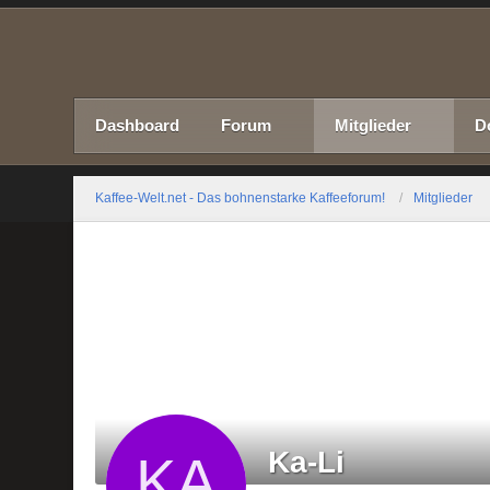
Dashboard
Forum
Mitglieder
D
Kaffee-Welt.net - Das bohnenstarke Kaffeeforum!
Mitglieder
Ka-Li