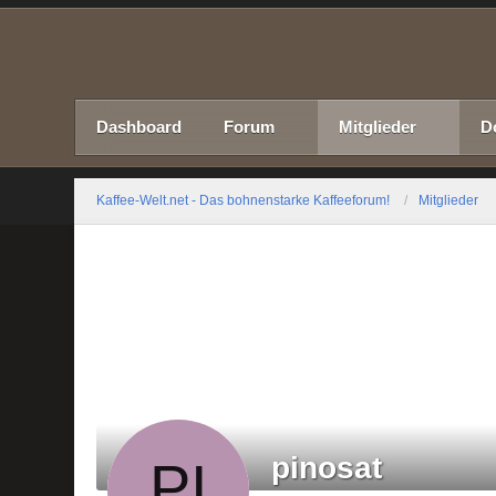
Dashboard
Forum
Mitglieder
D
Kaffee-Welt.net - Das bohnenstarke Kaffeeforum!
Mitglieder
pinosat