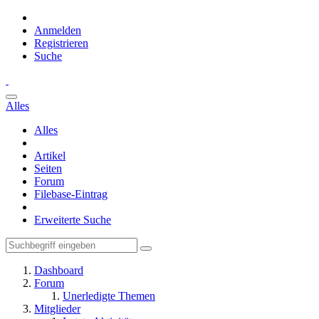
Anmelden
Registrieren
Suche
Alles
Alles
Artikel
Seiten
Forum
Filebase-Eintrag
Erweiterte Suche
Dashboard
Forum
Unerledigte Themen
Mitglieder