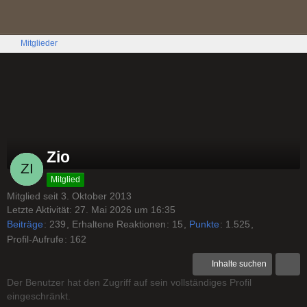
Mitglieder
Zio
Mitglied
Mitglied seit 3. Oktober 2013
Letzte Aktivität:
27. Mai 2026 um 16:35
Beiträge
239
Erhaltene Reaktionen
15
Punkte
1.525
Profil-Aufrufe
162
Inhalte suchen
Der Benutzer hat den Zugriff auf sein vollständiges Profil
eingeschränkt.