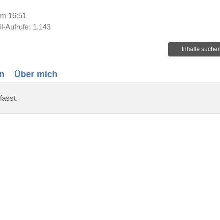
um 16:51
il-Aufrufe
1.143
Inhalte suche
n
Über mich
fasst.