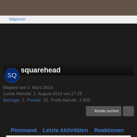
Mitglieder
squarehead
Mitglied seit 3. März 2014
Letzte Aktivität:
1. August 2014 um 17:29
Beiträge
2
Punkte
20
Profil-Aufrufe
2.405
Inhalte suchen
Pinnwand
Letzte Aktivitäten
Reaktionen
Üb