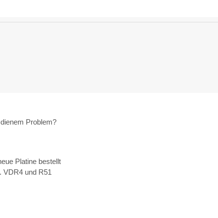
t dienem Problem?
neue Platine bestellt
 zb. VDR4 und R51