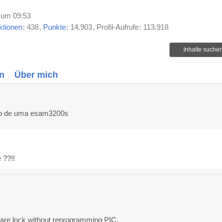
 um 09:53
ktionen
438
Punkte
14.903
Profil-Aufrufe
113.918
Inhalte suche
n
Über mich
ão de uma esam3200s
 ??!!
tware lock without reprogramming PIC.