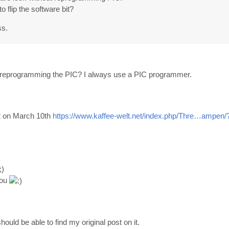
o flip the software bit?
ss.
t reprogramming the PIC? I always use a PIC programmer.
2 on March 10th
https://www.kaffee-welt.net/index.php/Thre…ampen/
you
hould be able to find my original post on it.