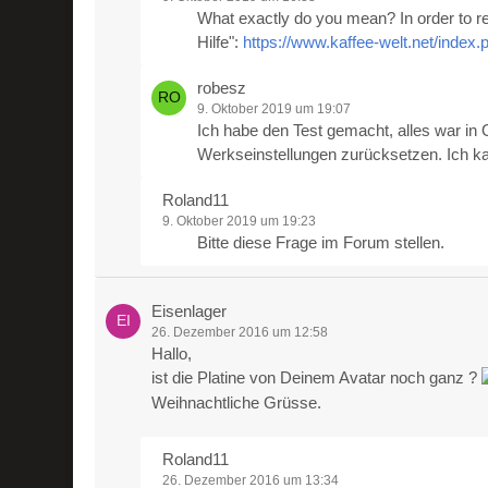
What exactly do you mean? In order to r
Hilfe":
https://www.kaffee-welt.net/index.
robesz
9. Oktober 2019 um 19:07
Ich habe den Test gemacht, alles war in O
Werkseinstellungen zurücksetzen. Ich ka
Roland11
9. Oktober 2019 um 19:23
Bitte diese Frage im Forum stellen.
Eisenlager
26. Dezember 2016 um 12:58
Hallo,
ist die Platine von Deinem Avatar noch ganz ?
Weihnachtliche Grüsse.
Roland11
26. Dezember 2016 um 13:34