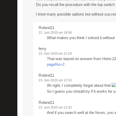
Do you recall the procedure with the top switch t
I tried many possible options but without succe
Roland11
22. Juni 2020 um 18:08
What makes you think I solved it withou
ferry
23. Juni 2020 um 12:29
That was based on answer from Heini-2
pageNo=2
Roland11
23. Juni 2020 um 12:33
Ah right, I completely forgot about that
So I guess you should try if it works for 
Roland11
23. Juni 2020 um 12:33
And if you search well at the forum, you s