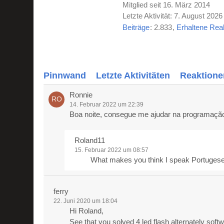
Mitglied seit 16. März 2014
Letzte Aktivität:
7. August 2026
Beiträge
2.833
Erhaltene Rea
Pinnwand
Letzte Aktivitäten
Reaktione
Ronnie
14. Februar 2022 um 22:39
Boa noite, consegue me ajudar na programaç
Roland11
15. Februar 2022 um 08:57
What makes you think I speak Portugese
ferry
22. Juni 2020 um 18:04
Hi Roland,
See that you solved 4 led flash alternately sof