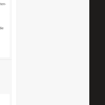
ten-
die