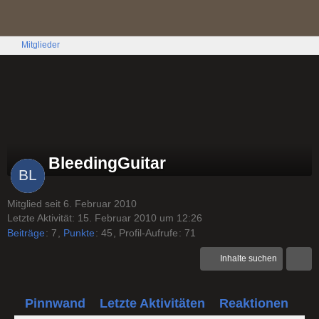
Mitglieder
BleedingGuitar
Mitglied seit 6. Februar 2010
Letzte Aktivität:
15. Februar 2010 um 12:26
Beiträge
7
Punkte
45
Profil-Aufrufe
71
Inhalte suchen
Pinnwand
Letzte Aktivitäten
Reaktionen
Üb