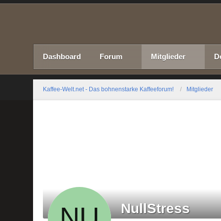
Dashboard
Forum
Mitglieder
D
Kaffee-Welt.net - Das bohnenstarke Kaffeeforum!
Mitglieder
NullStress