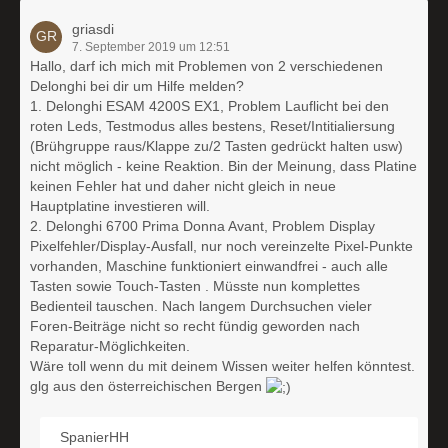
griasdi
7. September 2019 um 12:51
Hallo, darf ich mich mit Problemen von 2 verschiedenen
Delonghi bei dir um Hilfe melden?
1. Delonghi ESAM 4200S EX1, Problem Lauflicht bei den
roten Leds, Testmodus alles bestens, Reset/Intitialiersung
(Brühgruppe raus/Klappe zu/2 Tasten gedrückt halten usw)
nicht möglich - keine Reaktion. Bin der Meinung, dass Platine
keinen Fehler hat und daher nicht gleich in neue
Hauptplatine investieren will.
2. Delonghi 6700 Prima Donna Avant, Problem Display
Pixelfehler/Display-Ausfall, nur noch vereinzelte Pixel-Punkte
vorhanden, Maschine funktioniert einwandfrei - auch alle
Tasten sowie Touch-Tasten . Müsste nun komplettes
Bedienteil tauschen. Nach langem Durchsuchen vieler
Foren-Beiträge nicht so recht fündig geworden nach
Reparatur-Möglichkeiten.
Wäre toll wenn du mit deinem Wissen weiter helfen könntest.
glg aus den österreichischen Bergen
SpanierHH