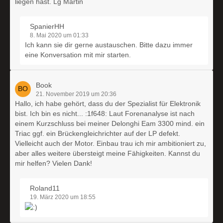
liegen hast. Lg Martin
SpanierHH
8. Mai 2020 um 01:33
Ich kann sie dir gerne austauschen. Bitte dazu immer
eine Konversation mit mir starten.
Book
21. November 2019 um 20:36
Hallo, ich habe gehört, dass du der Spezialist für Elektronik
bist. Ich bin es nicht... :1f648: Laut Forenanalyse ist nach
einem Kurzschluss bei meiner Delonghi Eam 3300 mind. ein
Triac ggf. ein Brückengleichrichter auf der LP defekt.
Vielleicht auch der Motor. Einbau trau ich mir ambitioniert zu,
aber alles weitere übersteigt meine Fähigkeiten. Kannst du
mir helfen? Vielen Dank!
Roland11
19. März 2020 um 18:55