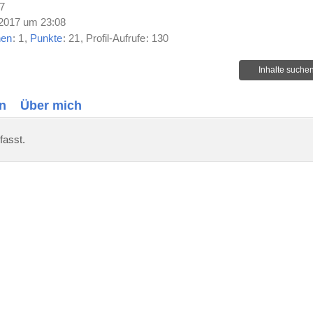
17
2017 um 23:08
nen
1
Punkte
21
Profil-Aufrufe
130
Inhalte suche
n
Über mich
fasst.