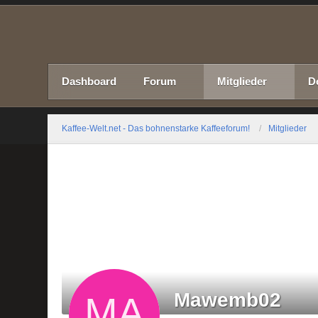
Dashboard
Forum
Mitglieder
D
Kaffee-Welt.net - Das bohnenstarke Kaffeeforum!
Mitglieder
Mawemb02