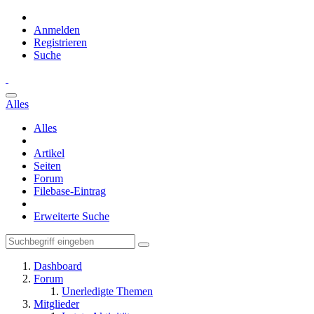
Anmelden
Registrieren
Suche
Alles
Alles
Artikel
Seiten
Forum
Filebase-Eintrag
Erweiterte Suche
Dashboard
Forum
Unerledigte Themen
Mitglieder