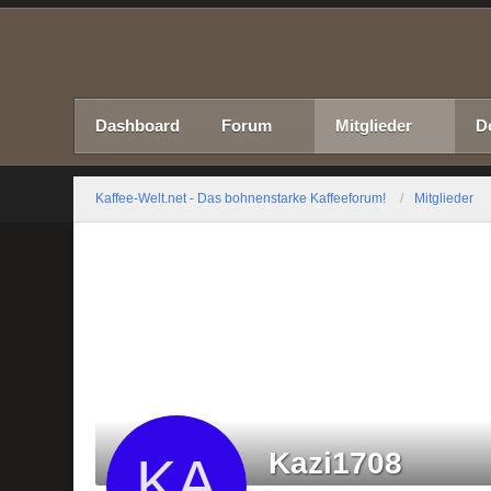
Dashboard
Forum
Mitglieder
D
Kaffee-Welt.net - Das bohnenstarke Kaffeeforum!
Mitglieder
Kazi1708