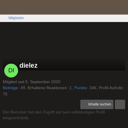
Mitglieder
dielez
Mitglied seit 5. September 2020
Beiträge
49
Erhaltene Reaktionen
1
Punkte
346
Profil-Aufrufe
75
Inhalte suchen
Der Benutzer hat den Zugriff auf sein vollständiges Profil
eingeschränkt.