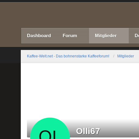
Dashboard
Forum
Mitglieder
D
Kaffee-Welt.net - Das bohnenstarke Kaffeeforum!
Mitglieder
Olli67