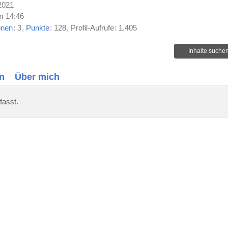
 2021
um 14:46
onen
3
Punkte
128
Profil-Aufrufe
1.405
Inhalte suche
n
Über mich
fasst.