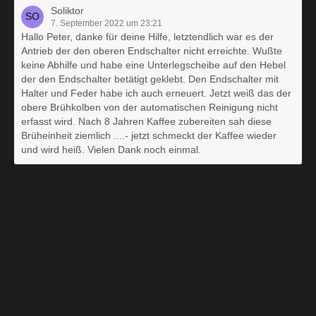
Soliktor
7. September 2022 um 23:21
Hallo Peter, danke für deine Hilfe, letztendlich war es der
Antrieb der den oberen Endschalter nicht erreichte. Wußte
keine Abhilfe und habe eine Unterlegscheibe auf den Hebel
der den Endschalter betätigt geklebt. Den Endschalter mit
Halter und Feder habe ich auch erneuert. Jetzt weiß das der
obere Brühkolben von der automatischen Reinigung nicht
erfasst wird. Nach 8 Jahren Kaffee zubereiten sah diese
Brüheinheit ziemlich ....- jetzt schmeckt der Kaffee wieder
und wird heiß. Vielen Dank noch einmal.