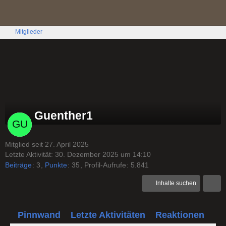
Mitglieder
Guenther1
Mitglied seit 27. April 2025
Letzte Aktivität:
30. Dezember 2025 um 14:10
Beiträge
3
Punkte
35
Profil-Aufrufe
5.841
Inhalte suchen
Pinnwand
Letzte Aktivitäten
Reaktionen
Üb