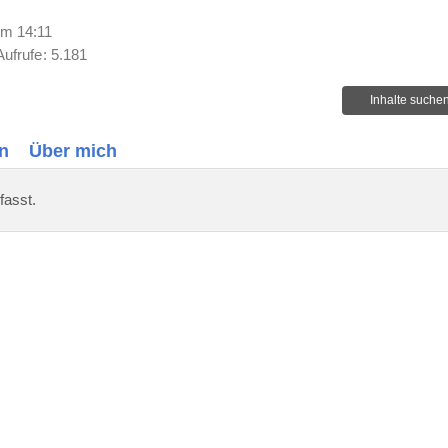
um 14:11
Aufrufe
5.181
Inhalte suche
n
Über mich
fasst.