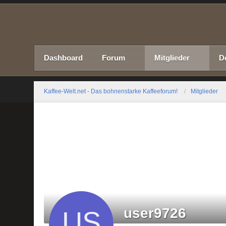
Dashboard
Forum
Mitglieder
D
Kaffee-Welt.net - Das bohnenstarke Kaffeeforum!
Mitglieder
user9726