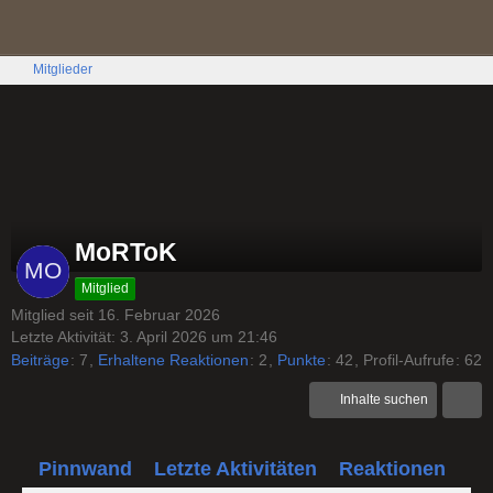
Mitglieder
MoRToK
Mitglied
Mitglied seit 16. Februar 2026
Letzte Aktivität:
3. April 2026 um 21:46
Beiträge
7
Erhaltene Reaktionen
2
Punkte
42
Profil-Aufrufe
62
Inhalte suchen
Pinnwand
Letzte Aktivitäten
Reaktionen
Üb