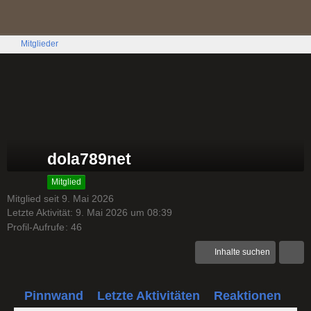
Mitglieder
dola789net
Mitglied
Mitglied seit 9. Mai 2026
Letzte Aktivität:
9. Mai 2026 um 08:39
Profil-Aufrufe
46
Inhalte suchen
Pinnwand
Letzte Aktivitäten
Reaktionen
Üb