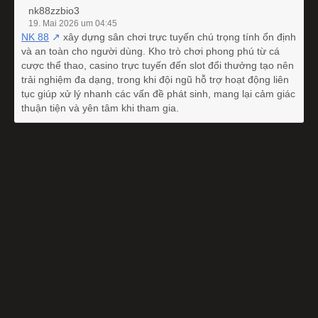
nk88zzbio3
19. Mai 2026 um 04:45
NK 88
xây dựng sân chơi trực tuyến chú trọng tính ổn định
và an toàn cho người dùng. Kho trò chơi phong phú từ cá
cược thể thao, casino trực tuyến đến slot đổi thưởng tạo nên
trải nghiệm đa dạng, trong khi đội ngũ hỗ trợ hoạt động liên
tục giúp xử lý nhanh các vấn đề phát sinh, mang lại cảm giác
thuận tiện và yên tâm khi tham gia.