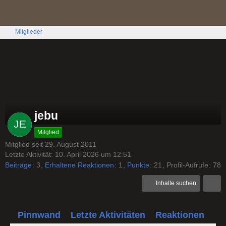
Mitglieder
jebu
Mitglied
Mitglied seit 29. August 2011
Letzte Aktivität:
10. April 2026 um 12:51
Beiträge
3
Erhaltene Reaktionen
1
Punkte
21
Profil-Aufrufe
78
Inhalte suchen
Pinnwand
Letzte Aktivitäten
Reaktionen
Üb