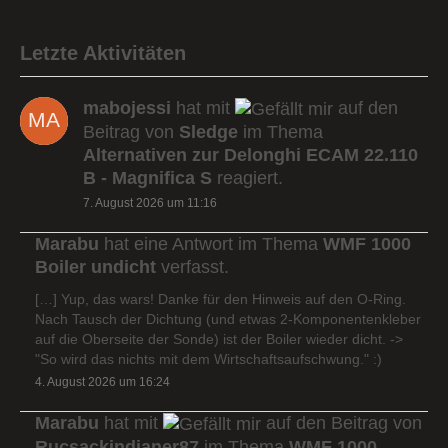
Letzte Aktivitäten
mabojessi
hat mit
auf den
Beitrag von
Sledge
im Thema
Alternativen zur Delonghi ECAM 22.110
B - Magnifica S
reagiert.
7. August 2026 um 11:16
Marabu
hat eine Antwort im Thema
WMF 1000
Boiler undicht
verfasst.
[…] Yup, das wars! Danke für den Hinweis auf den O-Ring.
Nach Tausch der Dichtung (und etwas 2-Komponentenkleber
auf die Oberseite der Sonde) ist der Boiler wieder dicht. ->
"So wird das nichts mit dem Wirtschaftsaufschwung." :)
4. August 2026 um 16:24
Marabu
hat mit
auf den Beitrag von
Rucsackindianer87
im Thema
WMF 1000