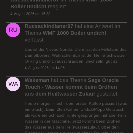
Boiler undicht
reagiert.
4. August 2026 um 15:38
Rucsackindianer87
hat eine Antwort im
Thema
WMF 1000 Boiler undicht
verfasst.
Das ist die Niveau-Sonde. Die misst den Füllstand des
Dampfboilers. Wahrscheinlich ist der kleine Schwarze
O-Ring undicht. rausschrauben, wechseln, gut ist
4. August 2026 um 14:06
Wakeman
hat das Thema
Sage Oracle
Touch - Wasser kommt beim Brühen
aus dem Heißwasser Zulauf
gestartet.
Heute morgen -nach- dem ersten Kaffee passiert (was
ein Glück): Beim 2ten Kaffee: 1 Klick/Plopp Geräusch,
als wäre ein Schlauch runtergesprungen, ist aber kein
Wasser in der Maschine. Jetzt kommt beim Brühen
das Wasser aus dem Heißwasserzulauf. Über den
Siebträger kommt nur noch minimal. Da kein Wasser