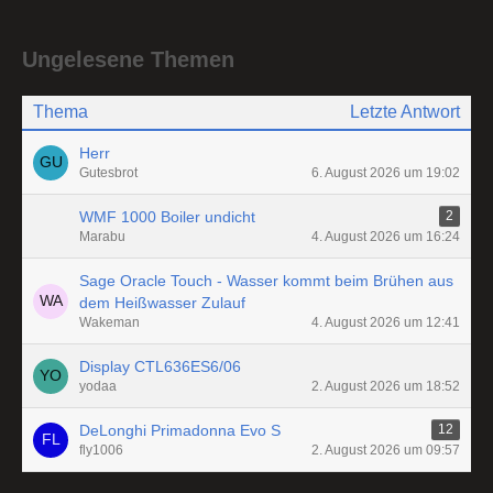
Ungelesene Themen
Thema
Letzte Antwort
Herr
Gutesbrot
6. August 2026 um 19:02
WMF 1000 Boiler undicht
2
Marabu
4. August 2026 um 16:24
Sage Oracle Touch - Wasser kommt beim Brühen aus
dem Heißwasser Zulauf
Wakeman
4. August 2026 um 12:41
Display CTL636ES6/06
yodaa
2. August 2026 um 18:52
DeLonghi Primadonna Evo S
12
fly1006
2. August 2026 um 09:57