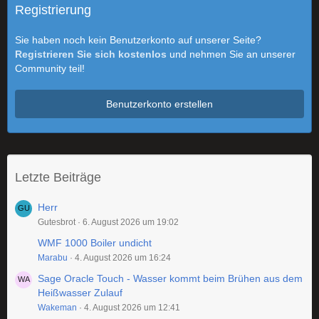
Registrierung
Sie haben noch kein Benutzerkonto auf unserer Seite?
Registrieren Sie sich kostenlos
und nehmen Sie an unserer
Community teil!
Benutzerkonto erstellen
Letzte Beiträge
Herr
Gutesbrot
6. August 2026 um 19:02
WMF 1000 Boiler undicht
Marabu
4. August 2026 um 16:24
Sage Oracle Touch - Wasser kommt beim Brühen aus dem
Heißwasser Zulauf
Wakeman
4. August 2026 um 12:41