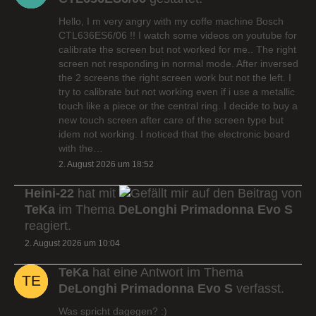
Hello, I m very angry with my coffe machine Bosch
CTL636ES6/06 !! I watch some videos on youtube for
calibrate the screen but not worked for me.. The right
screen not responding in normal mode. After inversed
the 2 screens the right screen work but not the left. I
try to calibrate but not working even if i use a metallic
touch like a piece or the central ring. I decide to buy a
new touch screen after care of the screen type but
idem not working. I noticed that the electronic board
with the…
2. August 2026 um 18:52
Heini-22
hat mit
auf den Beitrag von
TeKa
im Thema
DeLonghi Primadonna Evo S
reagiert.
2. August 2026 um 10:04
TeKa
hat eine Antwort im Thema
DeLonghi Primadonna Evo S
verfasst.
Was spricht dagegen? :)