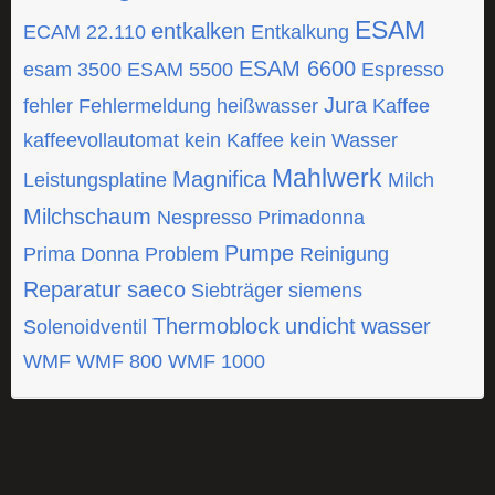
ESAM
entkalken
ECAM 22.110
Entkalkung
ESAM 6600
esam 3500
ESAM 5500
Espresso
Jura
fehler
Fehlermeldung
heißwasser
Kaffee
kaffeevollautomat
kein Kaffee
kein Wasser
Mahlwerk
Magnifica
Leistungsplatine
Milch
Milchschaum
Nespresso
Primadonna
Pumpe
Prima Donna
Problem
Reinigung
Reparatur
saeco
Siebträger
siemens
Thermoblock
undicht
wasser
Solenoidventil
WMF
WMF 800
WMF 1000