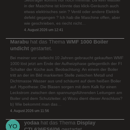
in der Maschine ist könnte das klick-Geräusch auch
etwas elektrisches sein ? Ventil oder andere Elektrik
defekt gegangen ? Ich hab die Maschine offen, aber
wie geschrieben, es riecht nicht…
4. August 2026 um 12:41
Marabu
hat das Thema
WMF 1000 Boiler
undicht
gestartet.
Bei meiner vor vielleicht 10 Jahren gebraucht gekauften WMF
1000 löst jetzt am Ende der Aufheizphase gelegentlich der FI
Schalter der Küche aus. Beobachtung: An einem der Boiler
tritt an der im Bild markierten Stelle zwischen Metall und
Dichtmasse Wasser aus und schäumt auf dem heißen Boiler
auf. Hypothese: Die Blasen sorgen mit dem Kalk für einen
Leckstrom zwischen den spannungsführenden Leitungen am
Boiler und dem Schutzleiter. a) Wozu dient dieser Anschluss?
b) Wie bekommt man das…
4. August 2026 um 11:56
yodaa
hat das Thema
Display
CTL636ES6/06
gestartet.