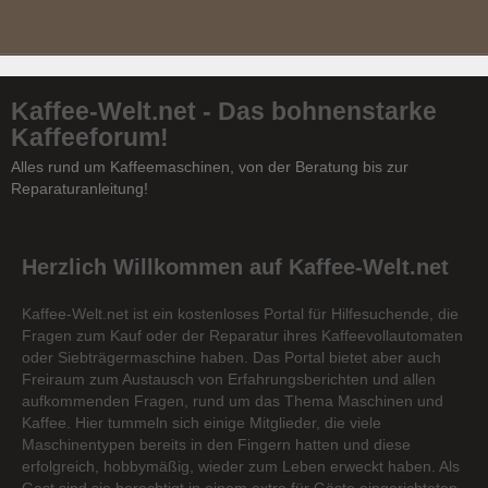
Kaffee-Welt.net - Das bohnenstarke
Kaffeeforum!
Alles rund um Kaffeemaschinen, von der Beratung bis zur
Reparaturanleitung!
Herzlich Willkommen auf Kaffee-Welt.net
Kaffee-Welt.net ist ein kostenloses Portal für Hilfesuchende, die
Fragen zum Kauf oder der Reparatur ihres Kaffeevollautomaten
oder Siebträgermaschine haben. Das Portal bietet aber auch
Freiraum zum Austausch von Erfahrungsberichten und allen
aufkommenden Fragen, rund um das Thema Maschinen und
Kaffee. Hier tummeln sich einige Mitglieder, die viele
Maschinentypen bereits in den Fingern hatten und diese
erfolgreich, hobbymäßig, wieder zum Leben erweckt haben. Als