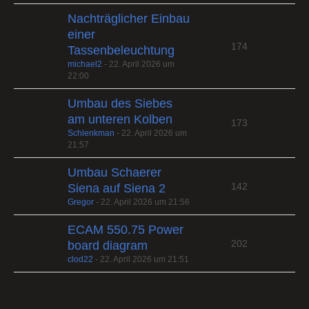
Nachträglicher Einbau
einer
174
Tassenbeleuchtung
michael2
-
22. April 2026 um
22:00
Umbau des Siebes
am unteren Kolben
173
Schlenkman
-
22. April 2026 um
21:57
Umbau Schaerer
142
Siena auf Siena 2
Gregor
-
22. April 2026 um 21:56
ECAM 550.75 Power
202
board diagram
clod22
-
22. April 2026 um 21:51