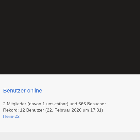
Benutzer online
2 Mitglieder (davon 1 unsichtbar) und 666 Besucher
Rekord: 12 Benutzer (
22. Februar 2026 um 17:31
)
Heini-22