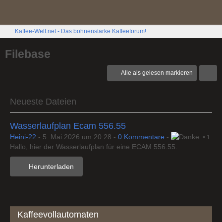
Kaffee-Welt.net - Das bohnenstarke Kaffeeforum!
Filebase
Alle als gelesen markieren
Neueste Dateien
Wasserlaufplan Ecam 556.55
Heini-22
-
5. Mai 2026 um 20:28
-
0 Kommentare
-
1
Hallo, hier der Wasserlaufplan für eine ECAM 556.55.
Herunterladen
Kaffeevollautomaten