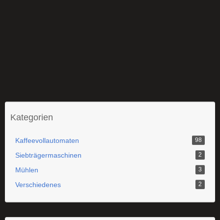
Kategorien
Kaffeevollautomaten
98
Siebträgermaschinen
2
Mühlen
3
Verschiedenes
2