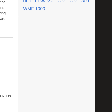
undicht
wasser
WMF
WMF 800
 the
ght
WMF 1000
ing. I
oard
 ich es