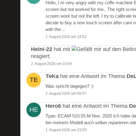
Hello, I m very angry with my coffe machine 
screen but not worked for me.. The right scre
screen work but not the left. I try to calibrate 
decide to buy a new touch screen after care of
with the…
2. August 2026 um 18:52
Heini-22
hat mit
auf den Beitr
reagiert.
2. August 2026 um 10:04
TeKa
hat eine Antwort im Thema
DeL
Was spricht dagegen? :)
2. August 2026 um 09:57
Hero6
hat eine Antwort im Thema
De
Type: ECAM 510.55.M Nov. 2020 Ich habe das
bei meinem Modell auch selber reparieren od
1. August 2026 um 23:00