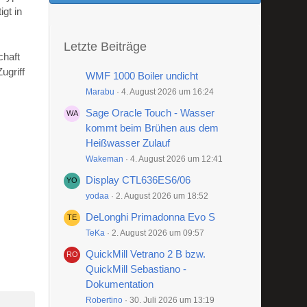
gt in
Letzte Beiträge
chaft
ugriff
WMF 1000 Boiler undicht
Marabu
4. August 2026 um 16:24
Sage Oracle Touch - Wasser
kommt beim Brühen aus dem
Heißwasser Zulauf
Wakeman
4. August 2026 um 12:41
Display CTL636ES6/06
yodaa
2. August 2026 um 18:52
DeLonghi Primadonna Evo S
TeKa
2. August 2026 um 09:57
QuickMill Vetrano 2 B bzw.
QuickMill Sebastiano -
Dokumentation
Robertino
30. Juli 2026 um 13:19