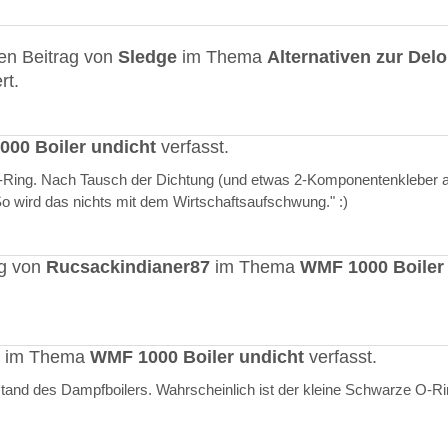
en Beitrag von
Sledge
im Thema
Alternativen zur Del
rt.
00 Boiler undicht
verfasst.
O-Ring. Nach Tausch der Dichtung (und etwas 2-Komponentenkleber a
"So wird das nichts mit dem Wirtschaftsaufschwung." :)
ag von
Rucsackindianer87
im Thema
WMF 1000 Boiler
rt im Thema
WMF 1000 Boiler undicht
verfasst.
stand des Dampfboilers. Wahrscheinlich ist der kleine Schwarze O-R