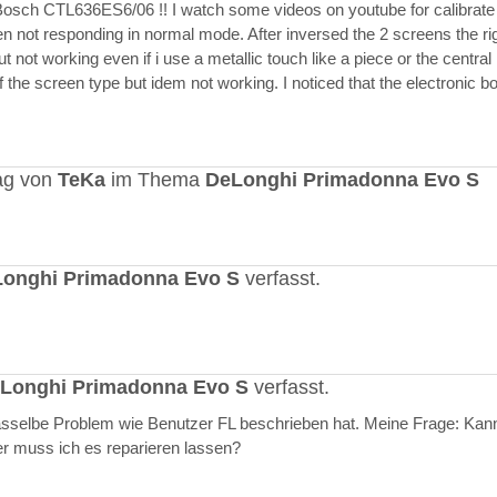
Bosch CTL636ES6/06 !! I watch some videos on youtube for calibrate
en not responding in normal mode. After inversed the 2 screens the ri
but not working even if i use a metallic touch like a piece or the central r
 the screen type but idem not working. I noticed that the electronic b
ag von
TeKa
im Thema
DeLonghi Primadonna Evo S
onghi Primadonna Evo S
verfasst.
Longhi Primadonna Evo S
verfasst.
selbe Problem wie Benutzer FL beschrieben hat. Meine Frage: Kann
er muss ich es reparieren lassen?