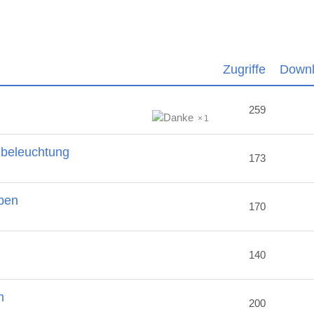
Zugriffe
Down
259
1
nbeleuchtung
173
ben
170
2
140
m
200