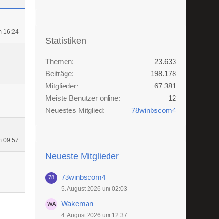
m 16:24
Statistiken
Themen
23.633
Beiträge
198.178
Mitglieder
67.381
Meiste Benutzer online
12
Neuestes Mitglied
78winbscom4
m 09:57
Neueste Mitglieder
78winbscom4
5. August 2026 um 02:03
Wakeman
4. August 2026 um 12:37