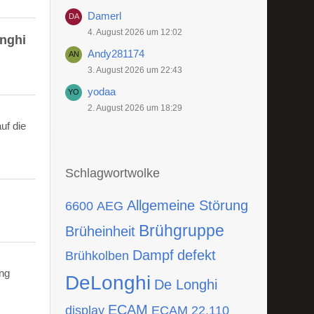
Damerl
4. August 2026 um 12:02
onghi
Andy281174
3. August 2026 um 22:43
yodaa
2. August 2026 um 18:29
uf die
Schlagwortwolke
Allgemeine Störung
6600
AEG
Brühgruppe
Brüheinheit
Dampf
defekt
Brühkolben
ing
DeLonghi
De Longhi
ECAM
display
ECAM 22.110