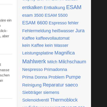
ESAM
entkalken
Entkalkung
esam 3500
ESAM 5500
wäre ein
ESAM 6600
Espresso
fehler
m
Jura
Fehlermeldung
heißwasser
lick-
, aber
Kaffee
kaffeevollautomat
kein Kaffee
kein Wasser
Magnifica
Leistungsplatine
Mahlwerk
Milchschaum
Milch
I
Nespresso
Primadonna
tmasse
ischen
Pumpe
Prima Donna
Problem
an
Reparatur
saeco
Reinigung
Siebträger
siemens
Thermoblock
Solenoidventil