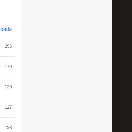
loads
295
170
139
127
193