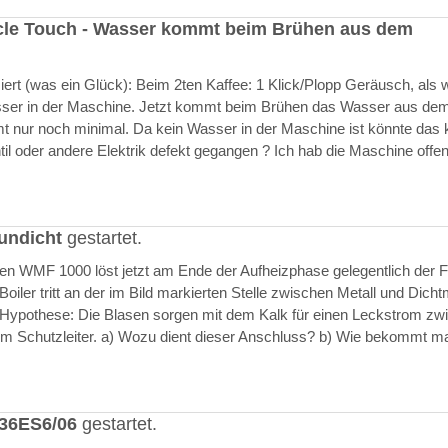
cle Touch - Wasser kommt beim Brühen aus dem
rt (was ein Glück): Beim 2ten Kaffee: 1 Klick/Plopp Geräusch, als 
asser in der Maschine. Jetzt kommt beim Brühen das Wasser aus de
 nur noch minimal. Da kein Wasser in der Maschine ist könnte das k
il oder andere Elektrik defekt gegangen ? Ich hab die Maschine offen
undicht
gestartet.
ften WMF 1000 löst jetzt am Ende der Aufheizphase gelegentlich der F
iler tritt an der im Bild markierten Stelle zwischen Metall und Dich
 Hypothese: Die Blasen sorgen mit dem Kalk für einen Leckstrom zw
m Schutzleiter. a) Wozu dient dieser Anschluss? b) Wie bekommt m
636ES6/06
gestartet.