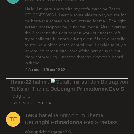
Hello, I m very angry with my coffe machine Bosch
CTL636ES6/06 !! I watch some videos on youtube for
calibrate the screen but not worked for me.. The right
screen not responding in normal mode. After inversed
the 2 screens the right screen work but not the left. I
try to calibrate but not working even if i use a metallic
touch like a piece or the central ring. I decide to buy a
new touch screen after care of the screen type but
idem not working. I noticed that the electronic board
with the…
2. August 2026 um 18:52
Heini-22
hat mit
auf den Beitrag von
TeKa
im Thema
DeLonghi Primadonna Evo S
reagiert.
2. August 2026 um 10:04
TeKa
hat eine Antwort im Thema
DeLonghi Primadonna Evo S
verfasst.
Was spricht dagegen? :)