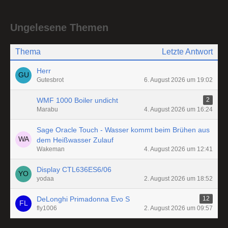
Ungelesene Themen
Thema
Letzte Antwort
Herr
Gutesbrot
6. August 2026 um 19:02
WMF 1000 Boiler undicht
2
Marabu
4. August 2026 um 16:24
Sage Oracle Touch - Wasser kommt beim Brühen aus
dem Heißwasser Zulauf
Wakeman
4. August 2026 um 12:41
Display CTL636ES6/06
yodaa
2. August 2026 um 18:52
DeLonghi Primadonna Evo S
12
fly1006
2. August 2026 um 09:57