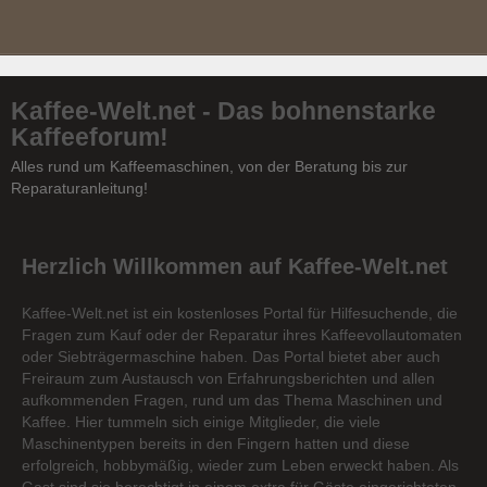
Kaffee-Welt.net - Das bohnenstarke
Kaffeeforum!
Alles rund um Kaffeemaschinen, von der Beratung bis zur
Reparaturanleitung!
Herzlich Willkommen auf Kaffee-Welt.net
Kaffee-Welt.net ist ein kostenloses Portal für Hilfesuchende, die
Fragen zum Kauf oder der Reparatur ihres Kaffeevollautomaten
oder Siebträgermaschine haben. Das Portal bietet aber auch
Freiraum zum Austausch von Erfahrungsberichten und allen
aufkommenden Fragen, rund um das Thema Maschinen und
Kaffee. Hier tummeln sich einige Mitglieder, die viele
Maschinentypen bereits in den Fingern hatten und diese
erfolgreich, hobbymäßig, wieder zum Leben erweckt haben. Als