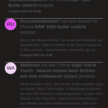
Boiler undicht
reagiert.
4. August 2026 um 15:38
Rucsackindianer87
hat eine Antwort im
Thema
WMF 1000 Boiler undicht
verfasst.
Das ist die Niveau-Sonde. Die misst den Füllstand des
Dampfboilers. Wahrscheinlich ist der kleine Schwarze
O-Ring undicht. rausschrauben, wechseln, gut ist
4. August 2026 um 14:06
Wakeman
hat das Thema
Sage Oracle
Touch - Wasser kommt beim Brühen
aus dem Heißwasser Zulauf
gestartet.
Heute morgen -nach- dem ersten Kaffee passiert (was
ein Glück): Beim 2ten Kaffee: 1 Klick/Plopp Geräusch,
als wäre ein Schlauch runtergesprungen, ist aber kein
Wasser in der Maschine. Jetzt kommt beim Brühen
das Wasser aus dem Heißwasserzulauf. Über den
Siebträger kommt nur noch minimal. Da kein Wasser