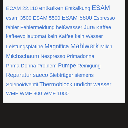
ESAM
entkalken
ECAM 22.110
Entkalkung
ESAM 6600
esam 3500
ESAM 5500
Espresso
Jura
fehler
Fehlermeldung
heißwasser
Kaffee
kaffeevollautomat
kein Kaffee
kein Wasser
Mahlwerk
Magnifica
Leistungsplatine
Milch
Milchschaum
Nespresso
Primadonna
Pumpe
Prima Donna
Problem
Reinigung
Reparatur
saeco
Siebträger
siemens
Thermoblock
undicht
wasser
Solenoidventil
WMF
WMF 800
WMF 1000