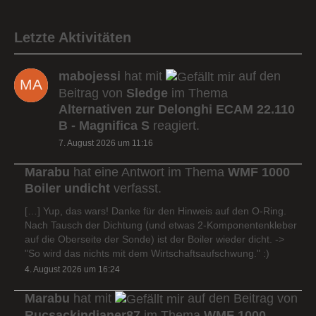
Letzte Aktivitäten
mabojessi
hat mit
auf den
Beitrag von
Sledge
im Thema
Alternativen zur Delonghi ECAM 22.110
B - Magnifica S
reagiert.
7. August 2026 um 11:16
Marabu
hat eine Antwort im Thema
WMF 1000
Boiler undicht
verfasst.
[…] Yup, das wars! Danke für den Hinweis auf den O-Ring.
Nach Tausch der Dichtung (und etwas 2-Komponentenkleber
auf die Oberseite der Sonde) ist der Boiler wieder dicht. ->
"So wird das nichts mit dem Wirtschaftsaufschwung." :)
4. August 2026 um 16:24
Marabu
hat mit
auf den Beitrag von
Rucsackindianer87
im Thema
WMF 1000