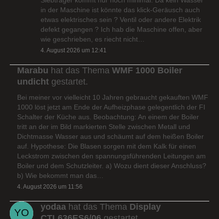
in der Maschine ist könnte das klick-Geräusch auch
etwas elektrisches sein ? Ventil oder andere Elektrik
defekt gegangen ? Ich hab die Maschine offen, aber
wie geschrieben, es riecht nicht…
4. August 2026 um 12:41
Marabu
hat das Thema
WMF 1000 Boiler
undicht
gestartet.
Bei meiner vor vielleicht 10 Jahren gebraucht gekauften WMF
1000 löst jetzt am Ende der Aufheizphase gelegentlich der FI
Schalter der Küche aus. Beobachtung: An einem der Boiler
tritt an der im Bild markierten Stelle zwischen Metall und
Dichtmasse Wasser aus und schäumt auf dem heißen Boiler
auf. Hypothese: Die Blasen sorgen mit dem Kalk für einen
Leckstrom zwischen den spannungsführenden Leitungen am
Boiler und dem Schutzleiter. a) Wozu dient dieser Anschluss?
b) Wie bekommt man das…
4. August 2026 um 11:56
yodaa
hat das Thema
Display
CTL636ES6/06
gestartet.