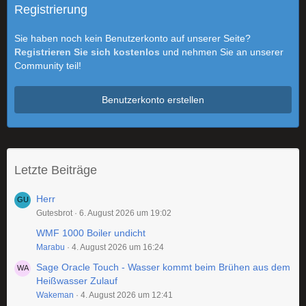
Registrierung
Sie haben noch kein Benutzerkonto auf unserer Seite?
Registrieren Sie sich kostenlos
und nehmen Sie an unserer
Community teil!
Benutzerkonto erstellen
Letzte Beiträge
Herr
Gutesbrot
6. August 2026 um 19:02
WMF 1000 Boiler undicht
Marabu
4. August 2026 um 16:24
Sage Oracle Touch - Wasser kommt beim Brühen aus dem
Heißwasser Zulauf
Wakeman
4. August 2026 um 12:41