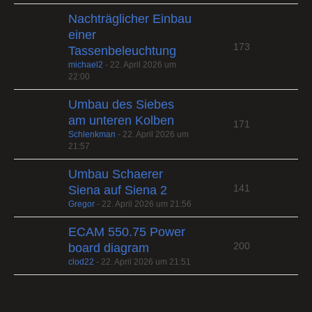
Nachträglicher Einbau
einer
173
Tassenbeleuchtung
michael2
-
22. April 2026 um
22:00
Umbau des Siebes
am unteren Kolben
171
Schlenkman
-
22. April 2026 um
21:57
Umbau Schaerer
141
Siena auf Siena 2
Gregor
-
22. April 2026 um 21:56
ECAM 550.75 Power
200
board diagram
clod22
-
22. April 2026 um 21:51