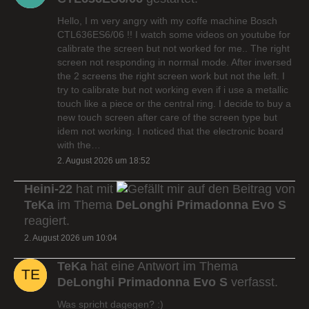
Hello, I m very angry with my coffe machine Bosch
CTL636ES6/06 !! I watch some videos on youtube for
calibrate the screen but not worked for me.. The right
screen not responding in normal mode. After inversed
the 2 screens the right screen work but not the left. I
try to calibrate but not working even if i use a metallic
touch like a piece or the central ring. I decide to buy a
new touch screen after care of the screen type but
idem not working. I noticed that the electronic board
with the…
2. August 2026 um 18:52
Heini-22
hat mit
auf den Beitrag von
TeKa
im Thema
DeLonghi Primadonna Evo S
reagiert.
2. August 2026 um 10:04
TeKa
hat eine Antwort im Thema
DeLonghi Primadonna Evo S
verfasst.
Was spricht dagegen? :)