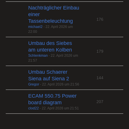
Nachträglicher Einbau
einer
176
Tassenbeleuchtung
michael2
-
22. April 2026 um
22:00
Umbau des Siebes
am unteren Kolben
179
Schlenkman
-
22. April 2026 um
21:57
Umbau Schaerer
144
Siena auf Siena 2
Gregor
-
22. April 2026 um 21:56
ECAM 550.75 Power
207
board diagram
clod22
-
22. April 2026 um 21:51