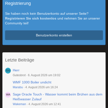
Registrierung
Sie haben noch kein Benutzerkonto auf unserer Seite?
Registrieren Sie sich kostenlos
und nehmen Sie an unserer
Community teil!
Benutzerkonto erstellen
Letzte Beiträge
Herr
Gutesbrot
6. August 2026 um 19:02
WMF 1000 Boiler undicht
Marabu
4. August 2026 um 16:24
Sage Oracle Touch - Wasser kommt beim Brühen aus dem
Heißwasser Zulauf
Wakeman
4. August 2026 um 12:41