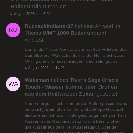
Boiler undicht
reagiert.
4. August 2026 um 15:38
Rucsackindianer87
hat eine Antwort im
Thema
WMF 1000 Boiler undicht
verfasst.
Das ist die Niveau-Sonde. Die misst den Füllstand des
Dampfboilers. Wahrscheinlich ist der kleine Schwarze
O-Ring undicht. rausschrauben, wechseln, gut ist
4. August 2026 um 14:06
Wakeman
hat das Thema
Sage Oracle
Touch - Wasser kommt beim Brühen
aus dem Heißwasser Zulauf
gestartet.
Heute morgen -nach- dem ersten Kaffee passiert (was
ein Glück): Beim 2ten Kaffee: 1 Klick/Plopp Geräusch,
als wäre ein Schlauch runtergesprungen, ist aber kein
Wasser in der Maschine. Jetzt kommt beim Brühen
das Wasser aus dem Heißwasserzulauf. Über den
Siebträger kommt nur noch minimal. Da kein Wasser