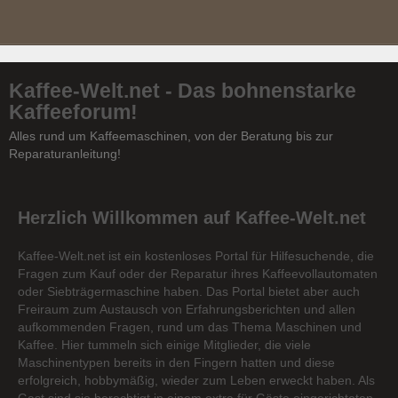
Kaffee-Welt.net - Das bohnenstarke
Kaffeeforum!
Alles rund um Kaffeemaschinen, von der Beratung bis zur
Reparaturanleitung!
Herzlich Willkommen auf Kaffee-Welt.net
Kaffee-Welt.net ist ein kostenloses Portal für Hilfesuchende, die
Fragen zum Kauf oder der Reparatur ihres Kaffeevollautomaten
oder Siebträgermaschine haben. Das Portal bietet aber auch
Freiraum zum Austausch von Erfahrungsberichten und allen
aufkommenden Fragen, rund um das Thema Maschinen und
Kaffee. Hier tummeln sich einige Mitglieder, die viele
Maschinentypen bereits in den Fingern hatten und diese
erfolgreich, hobbymäßig, wieder zum Leben erweckt haben. Als