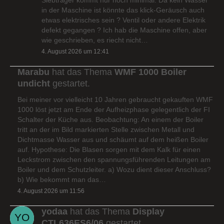
in der Maschine ist könnte das klick-Geräusch auch
etwas elektrisches sein ? Ventil oder andere Elektrik
defekt gegangen ? Ich hab die Maschine offen, aber
wie geschrieben, es riecht nicht…
4. August 2026 um 12:41
Marabu
hat das Thema
WMF 1000 Boiler
undicht
gestartet.
Bei meiner vor vielleicht 10 Jahren gebraucht gekauften WMF
1000 löst jetzt am Ende der Aufheizphase gelegentlich der FI
Schalter der Küche aus. Beobachtung: An einem der Boiler
tritt an der im Bild markierten Stelle zwischen Metall und
Dichtmasse Wasser aus und schäumt auf dem heißen Boiler
auf. Hypothese: Die Blasen sorgen mit dem Kalk für einen
Leckstrom zwischen den spannungsführenden Leitungen am
Boiler und dem Schutzleiter. a) Wozu dient dieser Anschluss?
b) Wie bekommt man das…
4. August 2026 um 11:56
yodaa
hat das Thema
Display
CTL636ES6/06
gestartet.