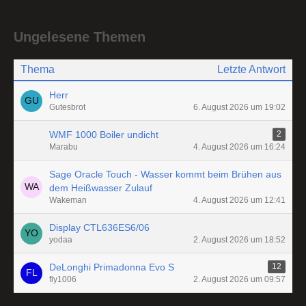
Ungelesene Themen
Thema
Letzte Antwort
Herr
Gutesbrot
6. August 2026 um 19:02
WMF 1000 Boiler undicht
2
Marabu
4. August 2026 um 16:24
Sage Oracle Touch - Wasser kommt beim Brühen aus
dem Heißwasser Zulauf
Wakeman
4. August 2026 um 12:41
Display CTL636ES6/06
yodaa
2. August 2026 um 18:52
DeLonghi Primadonna Evo S
12
fly1006
2. August 2026 um 09:57