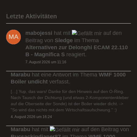
Letzte Aktivitäten
mabojessi
hat mit
auf den
Beitrag von
Sledge
im Thema
Alternativen zur Delonghi ECAM 22.110
B - Magnifica S
reagiert.
7. August 2026 um 11:16
Marabu
hat eine Antwort im Thema
WMF 1000
Boiler undicht
verfasst.
[…] Yup, das wars! Danke für den Hinweis auf den O-Ring.
Nach Tausch der Dichtung (und etwas 2-Komponentenkleber
auf die Oberseite der Sonde) ist der Boiler wieder dicht. ->
"So wird das nichts mit dem Wirtschaftsaufschwung." :)
4. August 2026 um 16:24
Marabu
hat mit
auf den Beitrag von
Rucsackindianer87
im Thema
WMF 1000