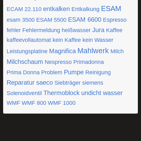
ESAM
entkalken
ECAM 22.110
Entkalkung
ESAM 6600
esam 3500
ESAM 5500
Espresso
Jura
fehler
Fehlermeldung
heißwasser
Kaffee
kaffeevollautomat
kein Kaffee
kein Wasser
Mahlwerk
Magnifica
Leistungsplatine
Milch
Milchschaum
Nespresso
Primadonna
Pumpe
Prima Donna
Problem
Reinigung
Reparatur
saeco
Siebträger
siemens
Thermoblock
undicht
wasser
Solenoidventil
WMF
WMF 800
WMF 1000