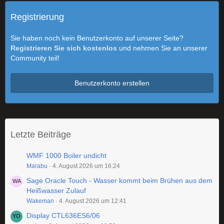
Registrierung
Sie haben noch kein Benutzerkonto auf unserer Seite?
Registrieren Sie sich kostenlos
und nehmen Sie an unserer
Community teil!
Benutzerkonto erstellen
Letzte Beiträge
WMF 1000 Boiler undicht
Marabu
4. August 2026 um 16:24
Sage Oracle Touch - Wasser kommt beim Brühen aus dem
Heißwasser Zulauf
Wakeman
4. August 2026 um 12:41
Display CTL636ES6/06