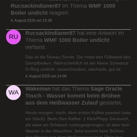
Rucsackindianer87
im Thema
WMF 1000
Boiler undicht
reagiert.
4. August 2026 um 15:38
Rucsackindianer87
hat eine Antwort im
Thema
WMF 1000 Boiler undicht
verfasst.
Das ist die Niveau-Sonde. Die misst den Füllstand des
Dampfboilers. Wahrscheinlich ist der kleine Schwarze
O-Ring undicht. rausschrauben, wechseln, gut ist
4. August 2026 um 14:06
Wakeman
hat das Thema
Sage Oracle
Touch - Wasser kommt beim Brühen
aus dem Heißwasser Zulauf
gestartet.
Heute morgen -nach- dem ersten Kaffee passiert (was
ein Glück): Beim 2ten Kaffee: 1 Klick/Plopp Geräusch,
als wäre ein Schlauch runtergesprungen, ist aber kein
Wasser in der Maschine. Jetzt kommt beim Brühen
das Wasser aus dem Heißwasserzulauf. Über den