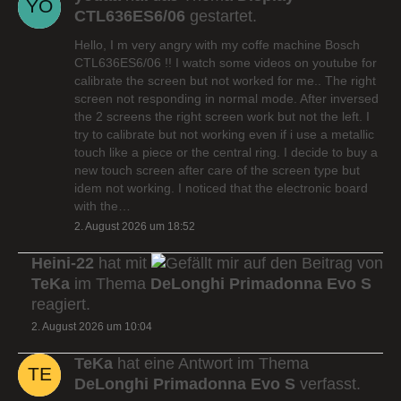
CTL636ES6/06
gestartet.
Hello, I m very angry with my coffe machine Bosch
CTL636ES6/06 !! I watch some videos on youtube for
calibrate the screen but not worked for me.. The right
screen not responding in normal mode. After inversed
the 2 screens the right screen work but not the left. I
try to calibrate but not working even if i use a metallic
touch like a piece or the central ring. I decide to buy a
new touch screen after care of the screen type but
idem not working. I noticed that the electronic board
with the…
2. August 2026 um 18:52
Heini-22
hat mit
auf den Beitrag von
TeKa
im Thema
DeLonghi Primadonna Evo S
reagiert.
2. August 2026 um 10:04
TeKa
hat eine Antwort im Thema
DeLonghi Primadonna Evo S
verfasst.