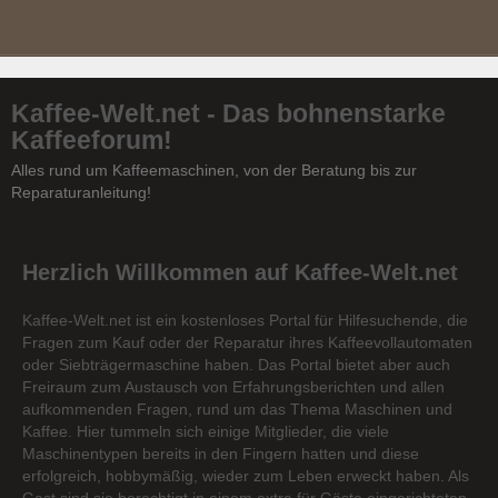
Kaffee-Welt.net - Das bohnenstarke
Kaffeeforum!
Alles rund um Kaffeemaschinen, von der Beratung bis zur
Reparaturanleitung!
Herzlich Willkommen auf Kaffee-Welt.net
Kaffee-Welt.net ist ein kostenloses Portal für Hilfesuchende, die
Fragen zum Kauf oder der Reparatur ihres Kaffeevollautomaten
oder Siebträgermaschine haben. Das Portal bietet aber auch
Freiraum zum Austausch von Erfahrungsberichten und allen
aufkommenden Fragen, rund um das Thema Maschinen und
Kaffee. Hier tummeln sich einige Mitglieder, die viele
Maschinentypen bereits in den Fingern hatten und diese
erfolgreich, hobbymäßig, wieder zum Leben erweckt haben. Als