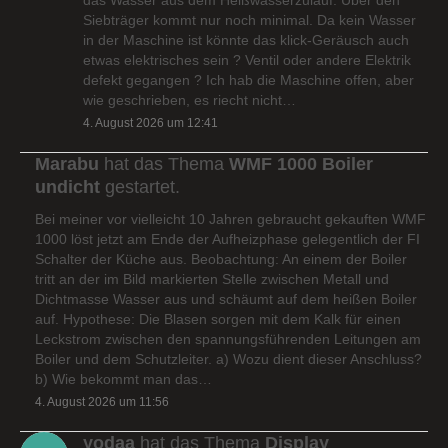
Siebträger kommt nur noch minimal. Da kein Wasser
in der Maschine ist könnte das klick-Geräusch auch
etwas elektrisches sein ? Ventil oder andere Elektrik
defekt gegangen ? Ich hab die Maschine offen, aber
wie geschrieben, es riecht nicht…
4. August 2026 um 12:41
Marabu
hat das Thema
WMF 1000 Boiler
undicht
gestartet.
Bei meiner vor vielleicht 10 Jahren gebraucht gekauften WMF
1000 löst jetzt am Ende der Aufheizphase gelegentlich der FI
Schalter der Küche aus. Beobachtung: An einem der Boiler
tritt an der im Bild markierten Stelle zwischen Metall und
Dichtmasse Wasser aus und schäumt auf dem heißen Boiler
auf. Hypothese: Die Blasen sorgen mit dem Kalk für einen
Leckstrom zwischen den spannungsführenden Leitungen am
Boiler und dem Schutzleiter. a) Wozu dient dieser Anschluss?
b) Wie bekommt man das…
4. August 2026 um 11:56
yodaa
hat das Thema
Display