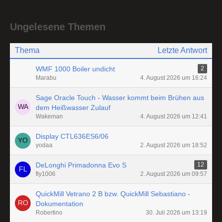
Ungelesene Themen
Thema
Letzte Antwort
WMF 1000 Boiler undicht
2
Marabu
4. August 2026 um 16:24
Sage Oracle Touch - Wasser kommt beim Brühen aus
dem Heißwasser Zulauf
Wakeman
4. August 2026 um 12:41
Display CTL636ES6/06
yodaa
2. August 2026 um 18:52
DeLonghi Primadonna Evo S
12
fly1006
2. August 2026 um 09:57
QuickMill Vetrano 2 B bzw. QuickMill Sebastiano -
Dokumentation
Robertino
30. Juli 2026 um 13:19