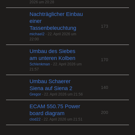
2026 um 20:28
Nachträglicher Einbau
einer
173
Tassenbeleuchtung
michael2
-
22. April 2026 um
22:00
Umbau des Siebes
am unteren Kolben
170
Schlenkman
-
22. April 2026 um
21:57
Umbau Schaerer
140
Siena auf Siena 2
Gregor
-
22. April 2026 um 21:56
ECAM 550.75 Power
200
board diagram
clod22
-
22. April 2026 um 21:51