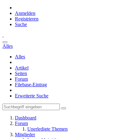
Anmelden
Registrieren
Suche
Alles
Alles
Artikel
Seiten
Forum
Filebase-Eintrag
Erweiterte Suche
Dashboard
Forum
Unerledigte Themen
Mitglieder