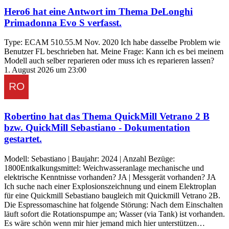
Hero6
hat eine Antwort im Thema
DeLonghi
Primadonna Evo S
verfasst.
Type: ECAM 510.55.M Nov. 2020 Ich habe dasselbe Problem wie
Benutzer FL beschrieben hat. Meine Frage: Kann ich es bei meinem
Modell auch selber reparieren oder muss ich es reparieren lassen?
1. August 2026 um 23:00
Robertino
hat das Thema
QuickMill Vetrano 2 B
bzw. QuickMill Sebastiano - Dokumentation
gestartet.
Modell: Sebastiano | Baujahr: 2024 | Anzahl Bezüge:
1800Entkalkungsmittel: Weichwasseranlage mechanische und
elektrische Kenntnisse vorhanden? JA | Messgerät vorhanden? JA
Ich suche nach einer Explosionszeichnung und einem Elektroplan
für eine Quickmill Sebastiano baugleich mit Quickmill Vetrano 2B.
Die Espressomaschine hat folgende Störung: Nach dem Einschalten
läuft sofort die Rotationspumpe an; Wasser (via Tank) ist vorhanden.
Es wäre schön wenn mir hier jemand mich hier unterstützen…