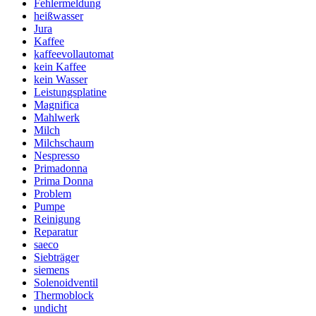
Fehlermeldung
heißwasser
Jura
Kaffee
kaffeevollautomat
kein Kaffee
kein Wasser
Leistungsplatine
Magnifica
Mahlwerk
Milch
Milchschaum
Nespresso
Primadonna
Prima Donna
Problem
Pumpe
Reinigung
Reparatur
saeco
Siebträger
siemens
Solenoidventil
Thermoblock
undicht