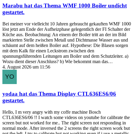
Marabu
hat das Thema
WMF 1000 Boiler undicht
gestartet.
Bei meiner vor vielleicht 10 Jahren gebraucht gekauften WMF 1000
löst jetzt am Ende der Aufheizphase gelegentlich der FI Schalter der
Küche aus. Beobachtung: An einem der Boiler tritt an der im Bild
markierten Stelle zwischen Metall und Dichtmasse Wasser aus und
schäumt auf dem heißen Boiler auf. Hypothese: Die Blasen sorgen
mit dem Kalk für einen Leckstrom zwischen den
spannungsführenden Leitungen am Boiler und dem Schutzleiter. a)
Wozu dient dieser Anschluss? b) Wie bekommt man das…
4. August 2026 um 11:56
yodaa
hat das Thema
Display CTL636ES6/06
gestartet.
Hello, I m very angry with my coffe machine Bosch
CTL636ES6/06 !! I watch some videos on youtube for calibrate the
screen but not worked for me.. The right screen not responding in
normal mode. After inversed the 2 screens the right screen work but
not the left. I try to calibrate but not working even if i use a metallic