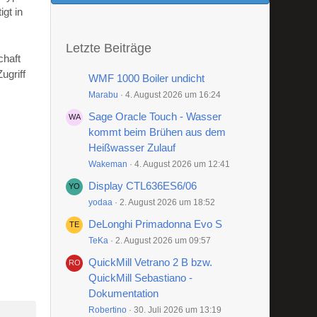
gt in
Letzte Beiträge
chaft
ugriff
WMF 1000 Boiler undicht
Marabu
4. August 2026 um 16:24
Sage Oracle Touch - Wasser
kommt beim Brühen aus dem
Heißwasser Zulauf
Wakeman
4. August 2026 um 12:41
Display CTL636ES6/06
yodaa
2. August 2026 um 18:52
DeLonghi Primadonna Evo S
TeKa
2. August 2026 um 09:57
QuickMill Vetrano 2 B bzw.
QuickMill Sebastiano -
Dokumentation
Robertino
30. Juli 2026 um 13:19