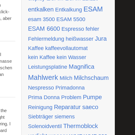
m
ESAM
entkalken
Entkalkung
lick-
, aber
esam 3500
ESAM 5500
ESAM 6600
Espresso
fehler
Jura
Fehlermeldung
heißwasser
Kaffee
kaffeevollautomat
I
kein Kaffee
kein Wasser
tmasse
Magnifica
Leistungsplatine
ischen
an
Mahlwerk
Milchschaum
Milch
Nespresso
Primadonna
Pumpe
Prima Donna
Problem
Reparatur
saeco
Reinigung
 the
Siebträger
siemens
ght
ing. I
Thermoblock
Solenoidventil
oard