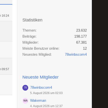
m 16:24
Statistiken
Themen
23.632
Beiträge
198.177
Mitglieder
67.381
Meiste Benutzer online
12
Neuestes Mitglied
78winbscom4
m 09:57
Neueste Mitglieder
78winbscom4
5. August 2026 um 02:03
Wakeman
4. August 2026 um 12:37