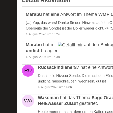
Letzte Aktivitäten
Marabu
hat eine Antwort im Thema
WMF 10
[…] Yup, das wars! Danke für den Hinweis auf den 
Oberseite der Sonde) ist der Boiler wieder dicht. -> 
4. August 2026 um 16:24
Marabu
hat mit
auf den Beitr
undicht
reagiert.
4. August 2026 um 15:38
Rucsackindianer87
hat eine Antwo
Das ist die Niveau-Sonde. Die misst den Füll
undicht. rausschrauben, wechseln, gut ist
4. August 2026 um 14:06
Wakeman
hat das Thema
Sage Ora
Heißwasser Zulauf
gestartet.
Heute morgen -nach- dem ersten Kaffee passie