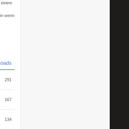
d einem
hön wenn
loads
291
167
134