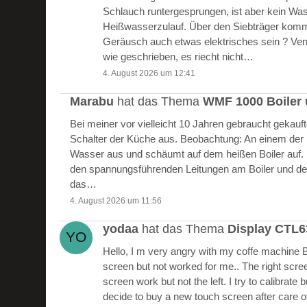
Schlauch runtergesprungen, ist aber kein W
Heißwasserzulauf. Über den Siebträger kommt
Geräusch auch etwas elektrisches sein ? Vent
wie geschrieben, es riecht nicht…
4. August 2026 um 12:41
Marabu
hat das Thema
WMF 1000 Boiler 
Bei meiner vor vielleicht 10 Jahren gebraucht gekau
Schalter der Küche aus. Beobachtung: An einem der Bo
Wasser aus und schäumt auf dem heißen Boiler auf.
den spannungsführenden Leitungen am Boiler und de
das…
4. August 2026 um 11:56
yodaa
hat das Thema
Display CTL
Hello, I m very angry with my coffe machine 
screen but not worked for me.. The right scre
screen work but not the left. I try to calibrate 
decide to buy a new touch screen after care of