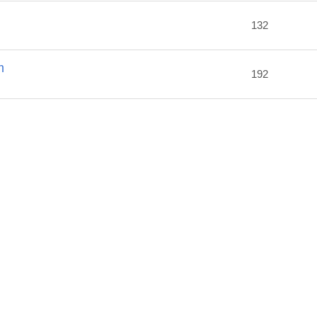
2
132
m
192