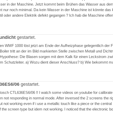
asser in der Maschine. Jetzt kommt beim Brühen das Wasser aus de
 nur noch minimal. Da kein Wasser in der Maschine ist könnte das k
il oder andere Elektrik defekt gegangen ? Ich hab die Maschine offen
undicht
gestartet.
ften WMF 1000 löst jetzt am Ende der Aufheizphase gelegentlich der F
iler tritt an der im Bild markierten Stelle zwischen Metall und Dich
 Hypothese: Die Blasen sorgen mit dem Kalk für einen Leckstrom zw
m Schutzleiter. a) Wozu dient dieser Anschluss? b) Wie bekommt m
636ES6/06
gestartet.
Bosch CTL636ES6/06 !! I watch some videos on youtube for calibrate
en not responding in normal mode. After inversed the 2 screens the ri
but not working even if i use a metallic touch like a piece or the central r
 the screen type but idem not working. I noticed that the electronic b