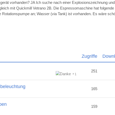
sgerät vorhanden? JA Ich suche nach einer Explosionszeichnung un
ugleich mit Quickmill Vetrano 2B. Die Espressomaschine hat folgende
die Rotationspumpe an; Wasser (via Tank) ist vorhanden. Es wäre sc
Zugriffe
Down
251
1
nbeleuchtung
165
ben
159