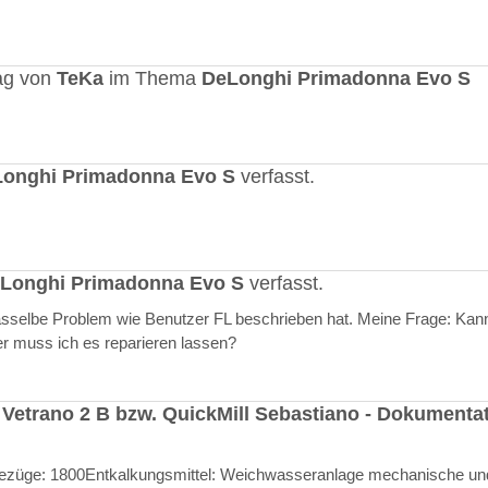
ag von
TeKa
im Thema
DeLonghi Primadonna Evo S
onghi Primadonna Evo S
verfasst.
Longhi Primadonna Evo S
verfasst.
selbe Problem wie Benutzer FL beschrieben hat. Meine Frage: Kann
er muss ich es reparieren lassen?
 Vetrano 2 B bzw. QuickMill Sebastiano - Dokumenta
l Bezüge: 1800Entkalkungsmittel: Weichwasseranlage mechanische un