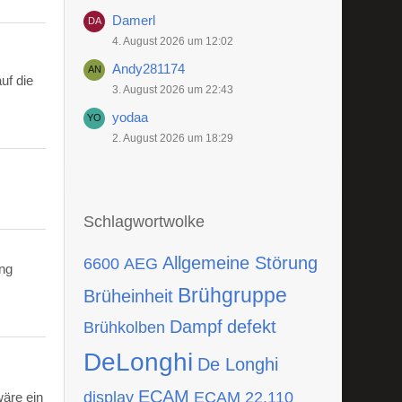
Damerl
4. August 2026 um 12:02
Andy281174
uf die
3. August 2026 um 22:43
yodaa
2. August 2026 um 18:29
Schlagwortwolke
Allgemeine Störung
6600
AEG
ing
Brühgruppe
Brüheinheit
Dampf
defekt
Brühkolben
DeLonghi
De Longhi
ECAM
display
ECAM 22.110
wäre ein