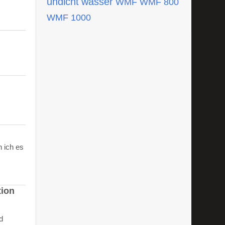
undicht
wasser
WMF
WMF 800
WMF 1000
 ich es
tion
d