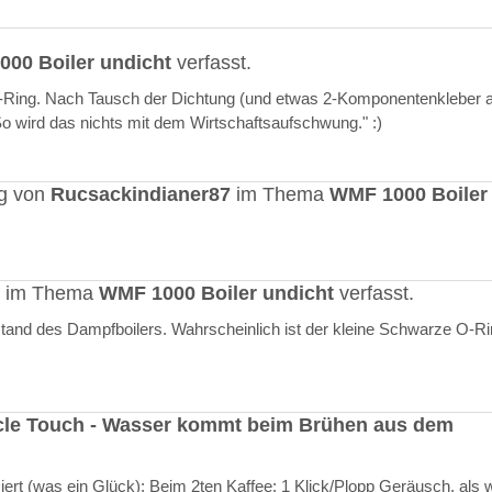
00 Boiler undicht
verfasst.
O-Ring. Nach Tausch der Dichtung (und etwas 2-Komponentenkleber a
"So wird das nichts mit dem Wirtschaftsaufschwung." :)
ag von
Rucsackindianer87
im Thema
WMF 1000 Boiler
rt im Thema
WMF 1000 Boiler undicht
verfasst.
stand des Dampfboilers. Wahrscheinlich ist der kleine Schwarze O-R
cle Touch - Wasser kommt beim Brühen aus dem
rt (was ein Glück): Beim 2ten Kaffee: 1 Klick/Plopp Geräusch, als 