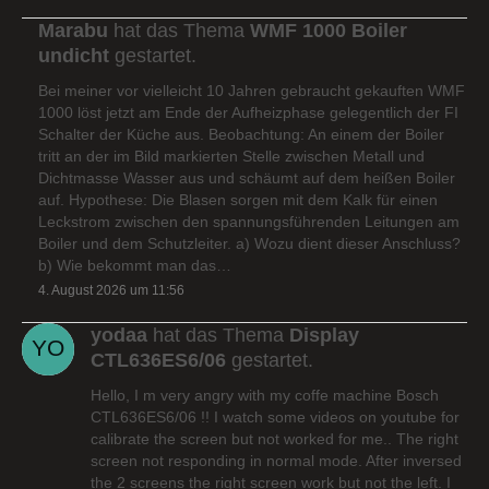
Marabu
hat das Thema
WMF 1000 Boiler
undicht
gestartet.
Bei meiner vor vielleicht 10 Jahren gebraucht gekauften WMF
1000 löst jetzt am Ende der Aufheizphase gelegentlich der FI
Schalter der Küche aus. Beobachtung: An einem der Boiler
tritt an der im Bild markierten Stelle zwischen Metall und
Dichtmasse Wasser aus und schäumt auf dem heißen Boiler
auf. Hypothese: Die Blasen sorgen mit dem Kalk für einen
Leckstrom zwischen den spannungsführenden Leitungen am
Boiler und dem Schutzleiter. a) Wozu dient dieser Anschluss?
b) Wie bekommt man das…
4. August 2026 um 11:56
yodaa
hat das Thema
Display
CTL636ES6/06
gestartet.
Hello, I m very angry with my coffe machine Bosch
CTL636ES6/06 !! I watch some videos on youtube for
calibrate the screen but not worked for me.. The right
screen not responding in normal mode. After inversed
the 2 screens the right screen work but not the left. I