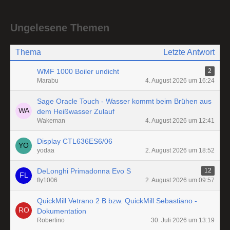
Ungelesene Themen
Thema
Letzte Antwort
WMF 1000 Boiler undicht
2
Marabu
4. August 2026 um 16:24
Sage Oracle Touch - Wasser kommt beim Brühen aus
dem Heißwasser Zulauf
Wakeman
4. August 2026 um 12:41
Display CTL636ES6/06
yodaa
2. August 2026 um 18:52
DeLonghi Primadonna Evo S
12
fly1006
2. August 2026 um 09:57
QuickMill Vetrano 2 B bzw. QuickMill Sebastiano -
Dokumentation
Robertino
30. Juli 2026 um 13:19