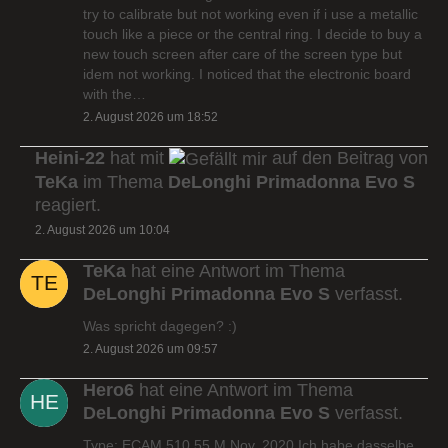
try to calibrate but not working even if i use a metallic
touch like a piece or the central ring. I decide to buy a
new touch screen after care of the screen type but
idem not working. I noticed that the electronic board
with the…
2. August 2026 um 18:52
Heini-22
hat mit
auf den Beitrag von
TeKa
im Thema
DeLonghi Primadonna Evo S
reagiert.
2. August 2026 um 10:04
TeKa
hat eine Antwort im Thema
DeLonghi Primadonna Evo S
verfasst.
Was spricht dagegen? :)
2. August 2026 um 09:57
Hero6
hat eine Antwort im Thema
DeLonghi Primadonna Evo S
verfasst.
Type: ECAM 510.55.M Nov. 2020 Ich habe dasselbe