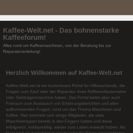
Kaffee-Welt.net - Das bohnenstarke
Kaffeeforum!
Alles rund um Kaffeemaschinen, von der Beratung bis zur
Reparaturanleitung!
Herzlich Willkommen auf Kaffee-Welt.net
Kaffee-Welt.net ist ein kostenloses Portal für Hilfesuchende, die
Fragen zum Kauf oder der Reparatur ihres Kaffeevollautomaten
oder Siebträgermaschine haben. Das Portal bietet aber auch
Freiraum zum Austausch von Erfahrungsberichten und allen
aufkommenden Fragen, rund um das Thema Maschinen und
Kaffee. Hier tummeln sich einige Mitglieder, die viele
Maschinentypen bereits in den Fingern hatten und diese
erfolgreich, hobbymäßig, wieder zum Leben erweckt haben. Als