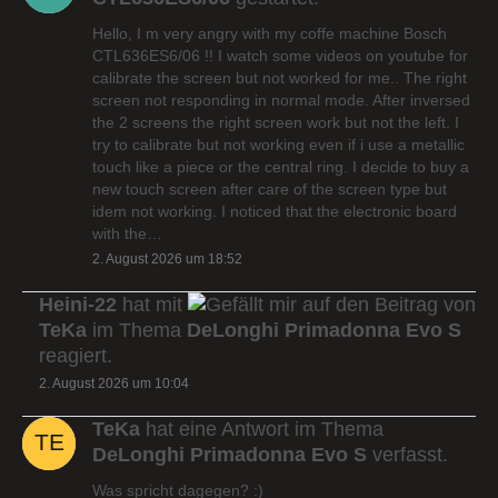
Hello, I m very angry with my coffe machine Bosch
CTL636ES6/06 !! I watch some videos on youtube for
calibrate the screen but not worked for me.. The right
screen not responding in normal mode. After inversed
the 2 screens the right screen work but not the left. I
try to calibrate but not working even if i use a metallic
touch like a piece or the central ring. I decide to buy a
new touch screen after care of the screen type but
idem not working. I noticed that the electronic board
with the…
2. August 2026 um 18:52
Heini-22
hat mit
auf den Beitrag von
TeKa
im Thema
DeLonghi Primadonna Evo S
reagiert.
2. August 2026 um 10:04
TeKa
hat eine Antwort im Thema
DeLonghi Primadonna Evo S
verfasst.
Was spricht dagegen? :)