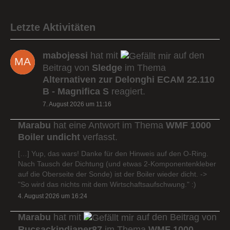
Letzte Aktivitäten
mabojessi
hat mit
auf den
Beitrag von
Sledge
im Thema
Alternativen zur Delonghi ECAM 22.110
B - Magnifica S
reagiert.
7. August 2026 um 11:16
Marabu
hat eine Antwort im Thema
WMF 1000
Boiler undicht
verfasst.
[…] Yup, das wars! Danke für den Hinweis auf den O-Ring.
Nach Tausch der Dichtung (und etwas 2-Komponentenkleber
auf die Oberseite der Sonde) ist der Boiler wieder dicht. ->
"So wird das nichts mit dem Wirtschaftsaufschwung." :)
4. August 2026 um 16:24
Marabu
hat mit
auf den Beitrag von
Rucsackindianer87
im Thema
WMF 1000