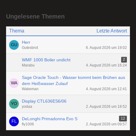
Ungelesene Themen
Thema
Letzte Antwort
Herr
Gutesbrot
6. August 2026 um 19:02
WMF 1000 Boiler undicht
2
Marabu
4. August 2026 um 16:24
Sage Oracle Touch - Wasser kommt beim Brühen aus
dem Heißwasser Zulauf
Wakeman
4. August 2026 um 12:41
Display CTL636ES6/06
yodaa
2. August 2026 um 18:52
DeLonghi Primadonna Evo S
12
fly1006
2. August 2026 um 09:57