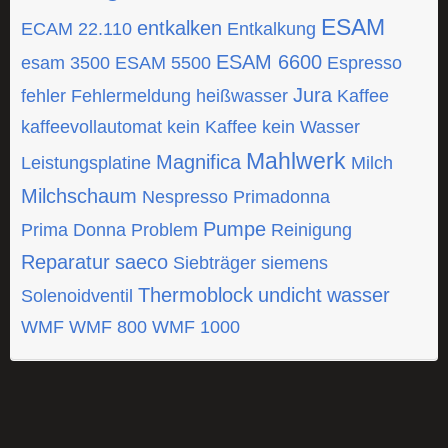
ESAM
entkalken
ECAM 22.110
Entkalkung
ESAM 6600
esam 3500
ESAM 5500
Espresso
Jura
fehler
Fehlermeldung
heißwasser
Kaffee
kaffeevollautomat
kein Kaffee
kein Wasser
Mahlwerk
Magnifica
Leistungsplatine
Milch
Milchschaum
Nespresso
Primadonna
Pumpe
Prima Donna
Problem
Reinigung
Reparatur
saeco
Siebträger
siemens
Thermoblock
undicht
wasser
Solenoidventil
WMF
WMF 800
WMF 1000