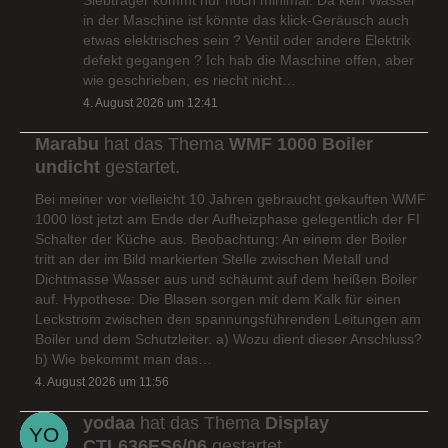
in der Maschine ist könnte das klick-Geräusch auch
etwas elektrisches sein ? Ventil oder andere Elektrik
defekt gegangen ? Ich hab die Maschine offen, aber
wie geschrieben, es riecht nicht…
4. August 2026 um 12:41
Marabu
hat das Thema
WMF 1000 Boiler
undicht
gestartet.
Bei meiner vor vielleicht 10 Jahren gebraucht gekauften WMF
1000 löst jetzt am Ende der Aufheizphase gelegentlich der FI
Schalter der Küche aus. Beobachtung: An einem der Boiler
tritt an der im Bild markierten Stelle zwischen Metall und
Dichtmasse Wasser aus und schäumt auf dem heißen Boiler
auf. Hypothese: Die Blasen sorgen mit dem Kalk für einen
Leckstrom zwischen den spannungsführenden Leitungen am
Boiler und dem Schutzleiter. a) Wozu dient dieser Anschluss?
b) Wie bekommt man das…
4. August 2026 um 11:56
yodaa
hat das Thema
Display
CTL636ES6/06
gestartet.