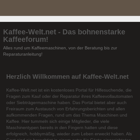
Kaffee-Welt.net - Das bohnenstarke
Kaffeeforum!
Alles rund um Kaffeemaschinen, von der Beratung bis zur
Reparaturanleitung!
Herzlich Willkommen auf Kaffee-Welt.net
Kaffee-Welt.net ist ein kostenloses Portal für Hilfesuchende, die
Fragen zum Kauf oder der Reparatur ihres Kaffeevollautomaten
oder Siebträgermaschine haben. Das Portal bietet aber auch
Freiraum zum Austausch von Erfahrungsberichten und allen
aufkommenden Fragen, rund um das Thema Maschinen und
Kaffee. Hier tummeln sich einige Mitglieder, die viele
Maschinentypen bereits in den Fingern hatten und diese
erfolgreich, hobbymäßig, wieder zum Leben erweckt haben. Als