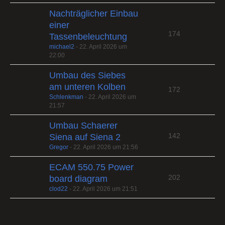
Nachträglicher Einbau
einer
174
Tassenbeleuchtung
michael2
-
22. April 2026 um
22:00
Umbau des Siebes
am unteren Kolben
172
Schlenkman
-
22. April 2026 um
21:57
Umbau Schaerer
142
Siena auf Siena 2
Gregor
-
22. April 2026 um 21:56
ECAM 550.75 Power
202
board diagram
clod22
-
22. April 2026 um 21:51