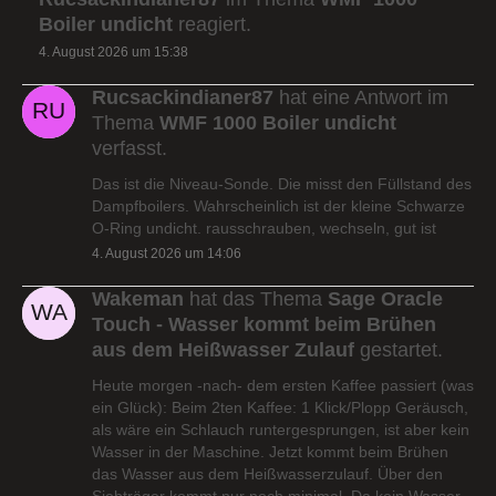
Boiler undicht
reagiert.
4. August 2026 um 15:38
Rucsackindianer87
hat eine Antwort im
Thema
WMF 1000 Boiler undicht
verfasst.
Das ist die Niveau-Sonde. Die misst den Füllstand des
Dampfboilers. Wahrscheinlich ist der kleine Schwarze
O-Ring undicht. rausschrauben, wechseln, gut ist
4. August 2026 um 14:06
Wakeman
hat das Thema
Sage Oracle
Touch - Wasser kommt beim Brühen
aus dem Heißwasser Zulauf
gestartet.
Heute morgen -nach- dem ersten Kaffee passiert (was
ein Glück): Beim 2ten Kaffee: 1 Klick/Plopp Geräusch,
als wäre ein Schlauch runtergesprungen, ist aber kein
Wasser in der Maschine. Jetzt kommt beim Brühen
das Wasser aus dem Heißwasserzulauf. Über den
Siebträger kommt nur noch minimal. Da kein Wasser