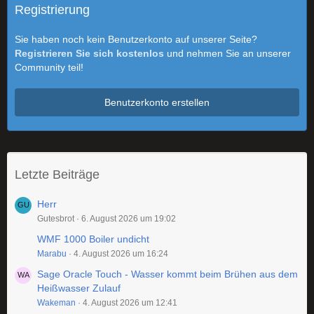
Registrierung
Sie haben noch kein Benutzerkonto auf unserer Seite?
Registrieren Sie sich kostenlos
und nehmen Sie an unserer
Community teil!
Benutzerkonto erstellen
Letzte Beiträge
Herr
Gutesbrot
6. August 2026 um 19:02
WMF 1000 Boiler undicht
Marabu
4. August 2026 um 16:24
Sage Oracle Touch - Wasser kommt beim Brühen aus dem
Heißwasser Zulauf
Wakeman
4. August 2026 um 12:41