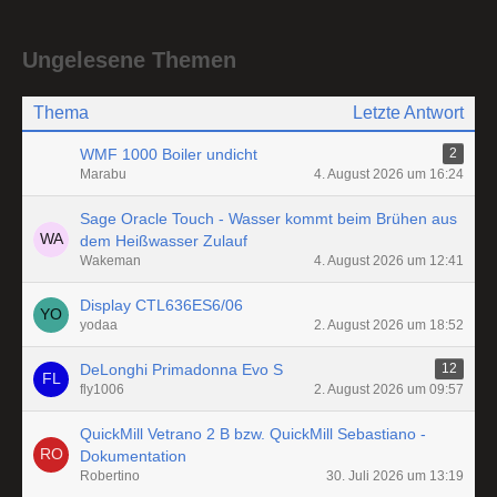
Ungelesene Themen
Thema
Letzte Antwort
WMF 1000 Boiler undicht
2
Marabu
4. August 2026 um 16:24
Sage Oracle Touch - Wasser kommt beim Brühen aus
dem Heißwasser Zulauf
Wakeman
4. August 2026 um 12:41
Display CTL636ES6/06
yodaa
2. August 2026 um 18:52
DeLonghi Primadonna Evo S
12
fly1006
2. August 2026 um 09:57
QuickMill Vetrano 2 B bzw. QuickMill Sebastiano -
Dokumentation
Robertino
30. Juli 2026 um 13:19