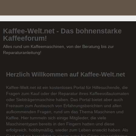
Kaffee-Welt.net - Das bohnenstarke
Kaffeeforum!
Alles rund um Kaffeemaschinen, von der Beratung bis zur
Reparaturanleitung!
Herzlich Willkommen auf Kaffee-Welt.net
Kaffee-Welt.net ist ein kostenloses Portal für Hilfesuchende, die
Fragen zum Kauf oder der Reparatur ihres Kaffeevollautomaten
oder Siebträgermaschine haben. Das Portal bietet aber auch
Freiraum zum Austausch von Erfahrungsberichten und allen
aufkommenden Fragen, rund um das Thema Maschinen und
Kaffee. Hier tummeln sich einige Mitglieder, die viele
Maschinentypen bereits in den Fingern hatten und diese
erfolgreich, hobbymäßig, wieder zum Leben erweckt haben. Als