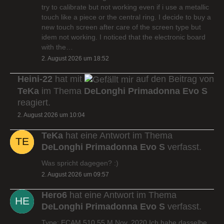
try to calibrate but not working even if i use a metallic
touch like a piece or the central ring. I decide to buy a
new touch screen after care of the screen type but
idem not working. I noticed that the electronic board
with the…
2. August 2026 um 18:52
Heini-22
hat mit
auf den Beitrag von
TeKa
im Thema
DeLonghi Primadonna Evo S
reagiert.
2. August 2026 um 10:04
TeKa
hat eine Antwort im Thema
DeLonghi Primadonna Evo S
verfasst.
Was spricht dagegen? :)
2. August 2026 um 09:57
Hero6
hat eine Antwort im Thema
DeLonghi Primadonna Evo S
verfasst.
Type: ECAM 510.55.M Nov. 2020 Ich habe dasselbe