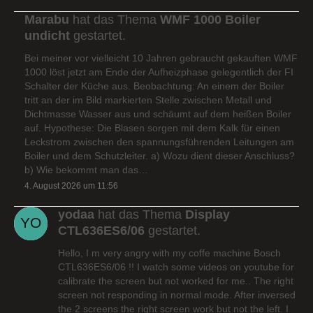
Marabu
hat das Thema
WMF 1000 Boiler
undicht
gestartet.
Bei meiner vor vielleicht 10 Jahren gebraucht gekauften WMF
1000 löst jetzt am Ende der Aufheizphase gelegentlich der FI
Schalter der Küche aus. Beobachtung: An einem der Boiler
tritt an der im Bild markierten Stelle zwischen Metall und
Dichtmasse Wasser aus und schäumt auf dem heißen Boiler
auf. Hypothese: Die Blasen sorgen mit dem Kalk für einen
Leckstrom zwischen den spannungsführenden Leitungen am
Boiler und dem Schutzleiter. a) Wozu dient dieser Anschluss?
b) Wie bekommt man das…
4. August 2026 um 11:56
yodaa
hat das Thema
Display
CTL636ES6/06
gestartet.
Hello, I m very angry with my coffe machine Bosch
CTL636ES6/06 !! I watch some videos on youtube for
calibrate the screen but not worked for me.. The right
screen not responding in normal mode. After inversed
the 2 screens the right screen work but not the left. I