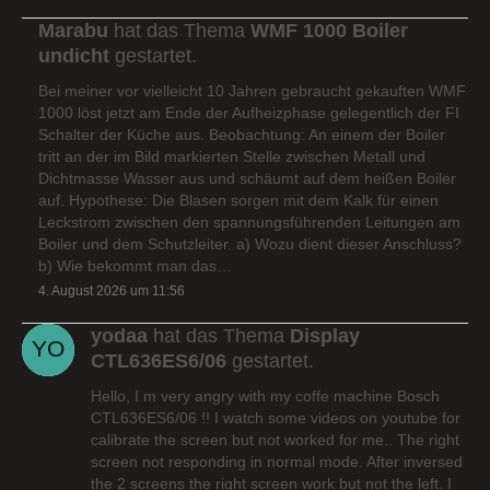
Marabu
hat das Thema
WMF 1000 Boiler
undicht
gestartet.
Bei meiner vor vielleicht 10 Jahren gebraucht gekauften WMF
1000 löst jetzt am Ende der Aufheizphase gelegentlich der FI
Schalter der Küche aus. Beobachtung: An einem der Boiler
tritt an der im Bild markierten Stelle zwischen Metall und
Dichtmasse Wasser aus und schäumt auf dem heißen Boiler
auf. Hypothese: Die Blasen sorgen mit dem Kalk für einen
Leckstrom zwischen den spannungsführenden Leitungen am
Boiler und dem Schutzleiter. a) Wozu dient dieser Anschluss?
b) Wie bekommt man das…
4. August 2026 um 11:56
yodaa
hat das Thema
Display
CTL636ES6/06
gestartet.
Hello, I m very angry with my coffe machine Bosch
CTL636ES6/06 !! I watch some videos on youtube for
calibrate the screen but not worked for me.. The right
screen not responding in normal mode. After inversed
the 2 screens the right screen work but not the left. I