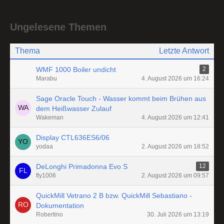
Ungelesene Themen
Thema
Letzte Antwort
WMF 1000 Boiler undicht
2
Marabu
4. August 2026 um 16:24
Sage Oracle Touch - Wasser kommt beim Brühen aus
dem Heißwasser Zulauf
Wakeman
4. August 2026 um 12:41
Display CTL636ES6/06
yodaa
2. August 2026 um 18:52
DeLonghi Primadonna Evo S
12
fly1006
2. August 2026 um 09:57
QuickMill Vetrano 2 B bzw. QuickMill Sebastiano -
Dokumentation
Robertino
30. Juli 2026 um 13:19