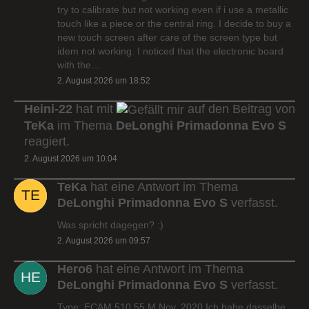
try to calibrate but not working even if i use a metallic
touch like a piece or the central ring. I decide to buy a
new touch screen after care of the screen type but
idem not working. I noticed that the electronic board
with the…
2. August 2026 um 18:52
Heini-22
hat mit
auf den Beitrag von
TeKa
im Thema
DeLonghi Primadonna Evo S
reagiert.
2. August 2026 um 10:04
TeKa
hat eine Antwort im Thema
DeLonghi Primadonna Evo S
verfasst.
Was spricht dagegen? :)
2. August 2026 um 09:57
Hero6
hat eine Antwort im Thema
DeLonghi Primadonna Evo S
verfasst.
Type: ECAM 510.55.M Nov. 2020 Ich habe dasselbe