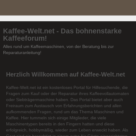
Kaffee-Welt.net - Das bohnenstarke
Kaffeeforum!
Alles rund um Kaffeemaschinen, von der Beratung bis zur
Reparaturanleitung!
Herzlich Willkommen auf Kaffee-Welt.net
Kaffee-Welt.net ist ein kostenloses Portal für Hilfesuchende, die
Fragen zum Kauf oder der Reparatur ihres Kaffeevollautomaten
oder Siebträgermaschine haben. Das Portal bietet aber auch
Freiraum zum Austausch von Erfahrungsberichten und allen
aufkommenden Fragen, rund um das Thema Maschinen und
Kaffee. Hier tummeln sich einige Mitglieder, die viele
Maschinentypen bereits in den Fingern hatten und diese
erfolgreich, hobbymäßig, wieder zum Leben erweckt haben. Als