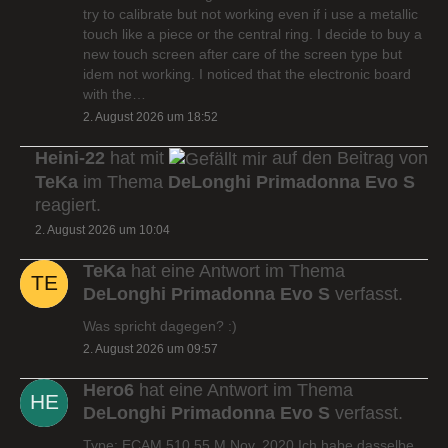
try to calibrate but not working even if i use a metallic
touch like a piece or the central ring. I decide to buy a
new touch screen after care of the screen type but
idem not working. I noticed that the electronic board
with the…
2. August 2026 um 18:52
Heini-22
hat mit
auf den Beitrag von
TeKa
im Thema
DeLonghi Primadonna Evo S
reagiert.
2. August 2026 um 10:04
TeKa
hat eine Antwort im Thema
DeLonghi Primadonna Evo S
verfasst.
Was spricht dagegen? :)
2. August 2026 um 09:57
Hero6
hat eine Antwort im Thema
DeLonghi Primadonna Evo S
verfasst.
Type: ECAM 510.55.M Nov. 2020 Ich habe dasselbe