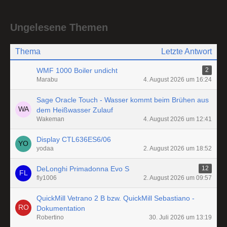
Ungelesene Themen
Thema
Letzte Antwort
WMF 1000 Boiler undicht
2
Marabu
4. August 2026 um 16:24
Sage Oracle Touch - Wasser kommt beim Brühen aus
dem Heißwasser Zulauf
Wakeman
4. August 2026 um 12:41
Display CTL636ES6/06
yodaa
2. August 2026 um 18:52
DeLonghi Primadonna Evo S
12
fly1006
2. August 2026 um 09:57
QuickMill Vetrano 2 B bzw. QuickMill Sebastiano -
Dokumentation
Robertino
30. Juli 2026 um 13:19