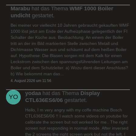
Marabu
hat das Thema
WMF 1000 Boiler
undicht
gestartet.
Bei meiner vor vielleicht 10 Jahren gebraucht gekauften WMF
1000 löst jetzt am Ende der Aufheizphase gelegentlich der FI
Schalter der Küche aus. Beobachtung: An einem der Boiler
tritt an der im Bild markierten Stelle zwischen Metall und
Dichtmasse Wasser aus und schäumt auf dem heißen Boiler
auf. Hypothese: Die Blasen sorgen mit dem Kalk für einen
Leckstrom zwischen den spannungsführenden Leitungen am
Boiler und dem Schutzleiter. a) Wozu dient dieser Anschluss?
b) Wie bekommt man das…
4. August 2026 um 11:56
yodaa
hat das Thema
Display
CTL636ES6/06
gestartet.
Hello, I m very angry with my coffe machine Bosch
CTL636ES6/06 !! I watch some videos on youtube for
calibrate the screen but not worked for me.. The right
screen not responding in normal mode. After inversed
the 2 screens the right screen work but not the left. I