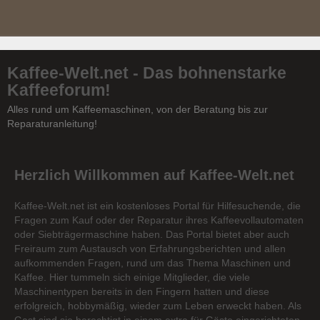
Kaffee-Welt.net - Das bohnenstarke
Kaffeeforum!
Alles rund um Kaffeemaschinen, von der Beratung bis zur
Reparaturanleitung!
Herzlich Willkommen auf Kaffee-Welt.net
Kaffee-Welt.net ist ein kostenloses Portal für Hilfesuchende, die
Fragen zum Kauf oder der Reparatur ihres Kaffeevollautomaten
oder Siebträgermaschine haben. Das Portal bietet aber auch
Freiraum zum Austausch von Erfahrungsberichten und allen
aufkommenden Fragen, rund um das Thema Maschinen und
Kaffee. Hier tummeln sich einige Mitglieder, die viele
Maschinentypen bereits in den Fingern hatten und diese
erfolgreich, hobbymäßig, wieder zum Leben erweckt haben. Als