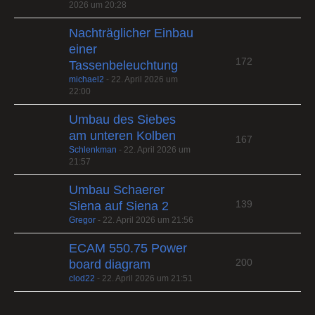
2026 um 20:28
Nachträglicher Einbau
einer
172
Tassenbeleuchtung
michael2
-
22. April 2026 um
22:00
Umbau des Siebes
am unteren Kolben
167
Schlenkman
-
22. April 2026 um
21:57
Umbau Schaerer
139
Siena auf Siena 2
Gregor
-
22. April 2026 um 21:56
ECAM 550.75 Power
200
board diagram
clod22
-
22. April 2026 um 21:51