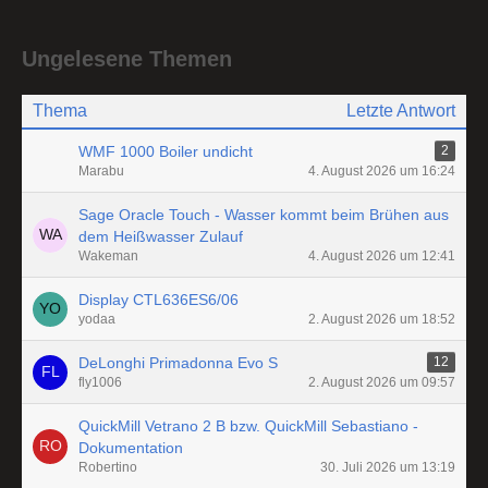
Ungelesene Themen
Thema
Letzte Antwort
WMF 1000 Boiler undicht
2
Marabu
4. August 2026 um 16:24
Sage Oracle Touch - Wasser kommt beim Brühen aus
dem Heißwasser Zulauf
Wakeman
4. August 2026 um 12:41
Display CTL636ES6/06
yodaa
2. August 2026 um 18:52
DeLonghi Primadonna Evo S
12
fly1006
2. August 2026 um 09:57
QuickMill Vetrano 2 B bzw. QuickMill Sebastiano -
Dokumentation
Robertino
30. Juli 2026 um 13:19