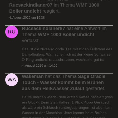
Rucsackindianer87
im Thema
WMF 1000
Boiler undicht
reagiert.
4. August 2026 um 15:38
Rucsackindianer87
hat eine Antwort im
Thema
WMF 1000 Boiler undicht
verfasst.
Das ist die Niveau-Sonde. Die misst den Füllstand des
Dampfboilers. Wahrscheinlich ist der kleine Schwarze
O-Ring undicht. rausschrauben, wechseln, gut ist
4. August 2026 um 14:06
Wakeman
hat das Thema
Sage Oracle
Touch - Wasser kommt beim Brühen
aus dem Heißwasser Zulauf
gestartet.
Heute morgen -nach- dem ersten Kaffee passiert (was
ein Glück): Beim 2ten Kaffee: 1 Klick/Plopp Geräusch,
als wäre ein Schlauch runtergesprungen, ist aber kein
Wasser in der Maschine. Jetzt kommt beim Brühen
das Wasser aus dem Heißwasserzulauf. Über den