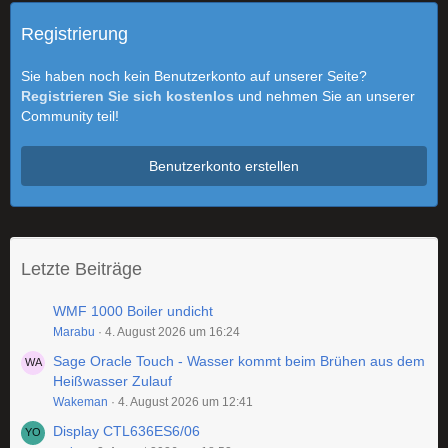
Registrierung
Sie haben noch kein Benutzerkonto auf unserer Seite?
Registrieren Sie sich kostenlos
und nehmen Sie an unserer
Community teil!
Benutzerkonto erstellen
Letzte Beiträge
WMF 1000 Boiler undicht
Marabu
4. August 2026 um 16:24
Sage Oracle Touch - Wasser kommt beim Brühen aus dem
Heißwasser Zulauf
Wakeman
4. August 2026 um 12:41
Display CTL636ES6/06