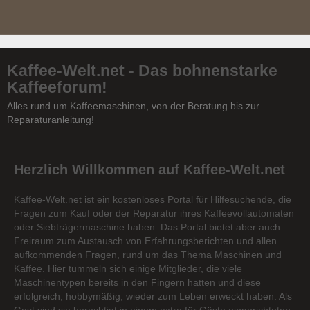
Kaffee-Welt.net - Das bohnenstarke
Kaffeeforum!
Alles rund um Kaffeemaschinen, von der Beratung bis zur
Reparaturanleitung!
Herzlich Willkommen auf Kaffee-Welt.net
Kaffee-Welt.net ist ein kostenloses Portal für Hilfesuchende, die
Fragen zum Kauf oder der Reparatur ihres Kaffeevollautomaten
oder Siebträgermaschine haben. Das Portal bietet aber auch
Freiraum zum Austausch von Erfahrungsberichten und allen
aufkommenden Fragen, rund um das Thema Maschinen und
Kaffee. Hier tummeln sich einige Mitglieder, die viele
Maschinentypen bereits in den Fingern hatten und diese
erfolgreich, hobbymäßig, wieder zum Leben erweckt haben. Als