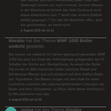
Siebträger kommt nur noch minimal. Da kein Wasser
in der Maschine ist könnte das klick-Geräusch auch
etwas elektrisches sein ? Ventil oder andere Elektrik
defekt gegangen ? Ich hab die Maschine offen, aber
wie geschrieben, es riecht nicht…
4. August 2026 um 12:41
Marabu
hat das Thema
WMF 1000 Boiler
undicht
gestartet.
Bei meiner vor vielleicht 10 Jahren gebraucht gekauften WMF
1000 löst jetzt am Ende der Aufheizphase gelegentlich der FI
Schalter der Küche aus. Beobachtung: An einem der Boiler
tritt an der im Bild markierten Stelle zwischen Metall und
Dichtmasse Wasser aus und schäumt auf dem heißen Boiler
auf. Hypothese: Die Blasen sorgen mit dem Kalk für einen
Leckstrom zwischen den spannungsführenden Leitungen am
Boiler und dem Schutzleiter. a) Wozu dient dieser Anschluss?
b) Wie bekommt man das…
4. August 2026 um 11:56
yodaa
hat das Thema
Display