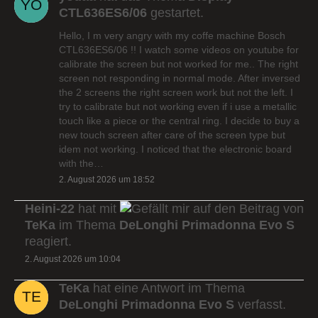
CTL636ES6/06
gestartet.
Hello, I m very angry with my coffe machine Bosch
CTL636ES6/06 !! I watch some videos on youtube for
calibrate the screen but not worked for me.. The right
screen not responding in normal mode. After inversed
the 2 screens the right screen work but not the left. I
try to calibrate but not working even if i use a metallic
touch like a piece or the central ring. I decide to buy a
new touch screen after care of the screen type but
idem not working. I noticed that the electronic board
with the…
2. August 2026 um 18:52
Heini-22
hat mit
auf den Beitrag von
TeKa
im Thema
DeLonghi Primadonna Evo S
reagiert.
2. August 2026 um 10:04
TeKa
hat eine Antwort im Thema
DeLonghi Primadonna Evo S
verfasst.