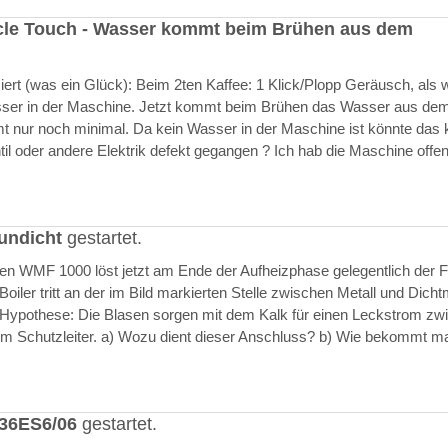
cle Touch - Wasser kommt beim Brühen aus dem
rt (was ein Glück): Beim 2ten Kaffee: 1 Klick/Plopp Geräusch, als 
asser in der Maschine. Jetzt kommt beim Brühen das Wasser aus de
 nur noch minimal. Da kein Wasser in der Maschine ist könnte das k
il oder andere Elektrik defekt gegangen ? Ich hab die Maschine offen
undicht
gestartet.
ften WMF 1000 löst jetzt am Ende der Aufheizphase gelegentlich der F
iler tritt an der im Bild markierten Stelle zwischen Metall und Dich
 Hypothese: Die Blasen sorgen mit dem Kalk für einen Leckstrom zw
m Schutzleiter. a) Wozu dient dieser Anschluss? b) Wie bekommt m
636ES6/06
gestartet.