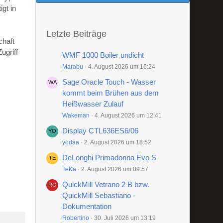
gt in
Letzte Beiträge
chaft
ugriff
WMF 1000 Boiler undicht
Marabu
4. August 2026 um 16:24
Sage Oracle Touch - Wasser
kommt beim Brühen aus dem
Heißwasser Zulauf
Wakeman
4. August 2026 um 12:41
Display CTL636ES6/06
yodaa
2. August 2026 um 18:52
DeLonghi Primadonna Evo S
TeKa
2. August 2026 um 09:57
QuickMill Vetrano 2 B bzw.
QuickMill Sebastiano -
Dokumentation
Robertino
30. Juli 2026 um 13:19