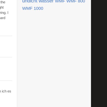
undicht
wasser
WMF
WMF 800
 the
ght
WMF 1000
ing. I
oard
 ich es