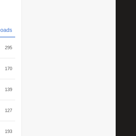
loads
295
170
139
127
193