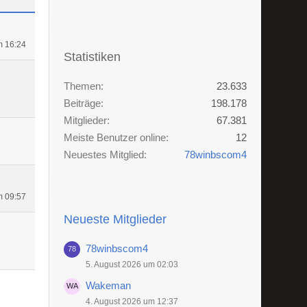
m 16:24
Statistiken
Themen
23.633
Beiträge
198.178
Mitglieder
67.381
Meiste Benutzer online
12
Neuestes Mitglied
78winbscom4
m 09:57
Neueste Mitglieder
78winbscom4
5. August 2026 um 02:03
Wakeman
4. August 2026 um 12:37