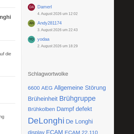
Damerl
4. August 2026 um 12:02
onghi
Andy281174
3. August 2026 um 22:43
yodaa
2. August 2026 um 18:29
uf die
Schlagwortwolke
Allgemeine Störung
6600
AEG
Brühgruppe
Brüheinheit
Dampf
defekt
Brühkolben
ing
DeLonghi
De Longhi
ECAM
display
ECAM 22.110