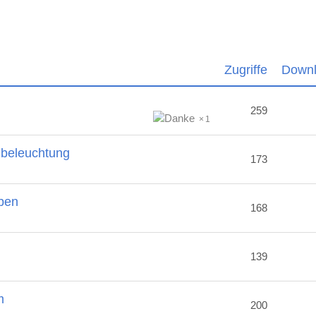
Zugriffe
Down
259
1
nbeleuchtung
173
ben
168
2
139
m
200