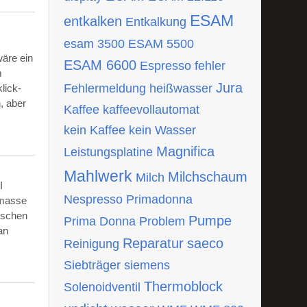
ESAM
entkalken
Entkalkung
esam 3500
ESAM 5500
wäre ein
ESAM 6600
Espresso
fehler
m
Jura
Fehlermeldung
heißwasser
lick-
, aber
Kaffee
kaffeevollautomat
kein Kaffee
kein Wasser
Magnifica
Leistungsplatine
Mahlwerk
Milchschaum
Milch
I
Nespresso
Primadonna
tmasse
ischen
Pumpe
Prima Donna
Problem
an
Reparatur
saeco
Reinigung
Siebträger
siemens
Thermoblock
Solenoidventil