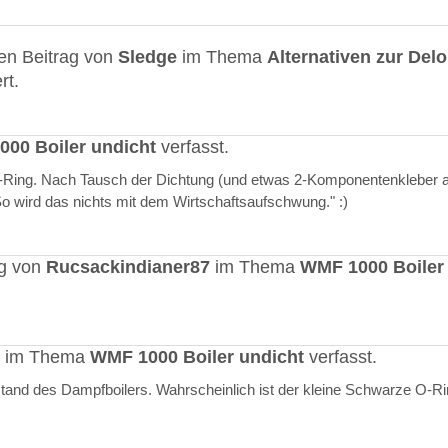
en Beitrag von
Sledge
im Thema
Alternativen zur Del
rt.
00 Boiler undicht
verfasst.
O-Ring. Nach Tausch der Dichtung (und etwas 2-Komponentenkleber a
"So wird das nichts mit dem Wirtschaftsaufschwung." :)
ag von
Rucsackindianer87
im Thema
WMF 1000 Boiler
rt im Thema
WMF 1000 Boiler undicht
verfasst.
stand des Dampfboilers. Wahrscheinlich ist der kleine Schwarze O-R