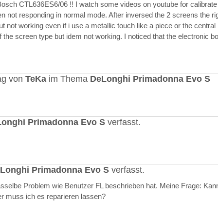
Bosch CTL636ES6/06 !! I watch some videos on youtube for calibrate
en not responding in normal mode. After inversed the 2 screens the ri
but not working even if i use a metallic touch like a piece or the central r
 the screen type but idem not working. I noticed that the electronic b
ag von
TeKa
im Thema
DeLonghi Primadonna Evo S
onghi Primadonna Evo S
verfasst.
Longhi Primadonna Evo S
verfasst.
selbe Problem wie Benutzer FL beschrieben hat. Meine Frage: Kann
er muss ich es reparieren lassen?