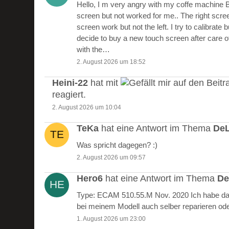
Hello, I m very angry with my coffe machine 
screen but not worked for me.. The right scre
screen work but not the left. I try to calibrate 
decide to buy a new touch screen after care of
with the…
2. August 2026 um 18:52
Heini-22
hat mit
auf den Beitr
reagiert.
2. August 2026 um 10:04
TeKa
hat eine Antwort im Thema
DeL
Was spricht dagegen? :)
2. August 2026 um 09:57
Hero6
hat eine Antwort im Thema
De
Type: ECAM 510.55.M Nov. 2020 Ich habe das
bei meinem Modell auch selber reparieren od
1. August 2026 um 23:00