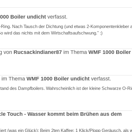
00 Boiler undicht
verfasst.
O-Ring. Nach Tausch der Dichtung (und etwas 2-Komponentenkleber a
"So wird das nichts mit dem Wirtschaftsaufschwung." :)
ag von
Rucsackindianer87
im Thema
WMF 1000 Boiler
rt im Thema
WMF 1000 Boiler undicht
verfasst.
stand des Dampfboilers. Wahrscheinlich ist der kleine Schwarze O-R
cle Touch - Wasser kommt beim Brühen aus dem
rt (was ein Glück): Beim 2ten Kaffee: 1 Klick/Plopp Geräusch, als 