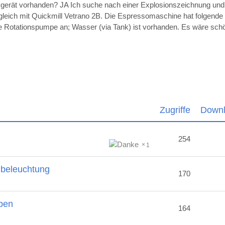
sgerät vorhanden? JA Ich suche nach einer Explosionszeichnung un
ugleich mit Quickmill Vetrano 2B. Die Espressomaschine hat folgende
die Rotationspumpe an; Wasser (via Tank) ist vorhanden. Es wäre sc
Zugriffe
Down
254
1
nbeleuchtung
170
ben
164