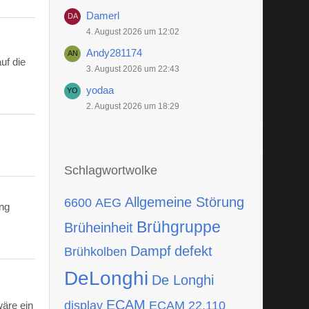
Damerl
4. August 2026 um 12:02
Andy281174
uf die
3. August 2026 um 22:43
yodaa
2. August 2026 um 18:29
Schlagwortwolke
Allgemeine Störung
6600
AEG
ing
Brühgruppe
Brüheinheit
Dampf
defekt
Brühkolben
DeLonghi
De Longhi
ECAM
display
ECAM 22.110
wäre ein