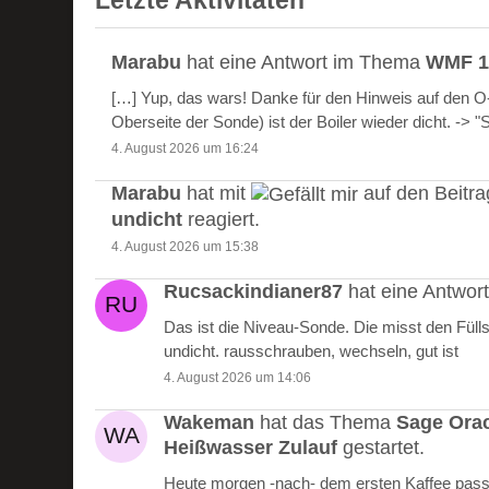
Letzte Aktivitäten
Marabu
hat eine Antwort im Thema
WMF 10
[…] Yup, das wars! Danke für den Hinweis auf den 
Oberseite der Sonde) ist der Boiler wieder dicht. -> 
4. August 2026 um 16:24
Marabu
hat mit
auf den Beitr
undicht
reagiert.
4. August 2026 um 15:38
Rucsackindianer87
hat eine Antwo
Das ist die Niveau-Sonde. Die misst den Füll
undicht. rausschrauben, wechseln, gut ist
4. August 2026 um 14:06
Wakeman
hat das Thema
Sage Ora
Heißwasser Zulauf
gestartet.
Heute morgen -nach- dem ersten Kaffee passie