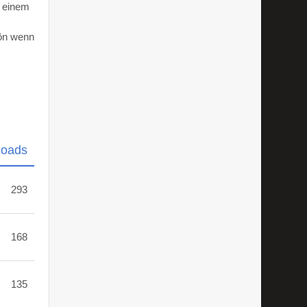
d einem
hön wenn
loads
293
168
135