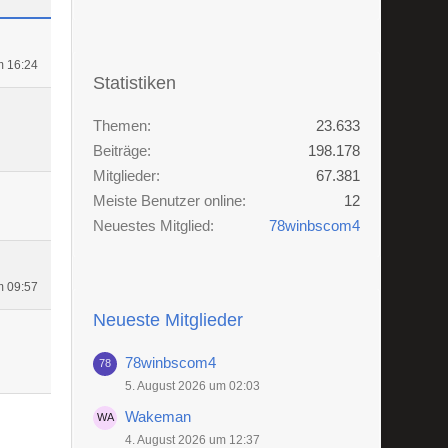
m 16:24
Statistiken
Themen
23.633
Beiträge
198.178
Mitglieder
67.381
Meiste Benutzer online
12
Neuestes Mitglied
78winbscom4
m 09:57
Neueste Mitglieder
78winbscom4
5. August 2026 um 02:03
Wakeman
4. August 2026 um 12:37