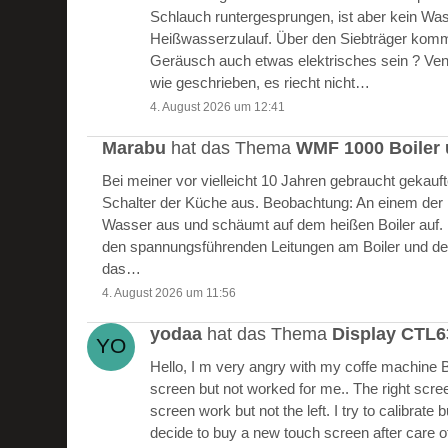
Schlauch runtergesprungen, ist aber kein W
Heißwasserzulauf. Über den Siebträger kommt
Geräusch auch etwas elektrisches sein ? Vent
wie geschrieben, es riecht nicht…
4. August 2026 um 12:41
Marabu
hat das Thema
WMF 1000 Boiler 
Bei meiner vor vielleicht 10 Jahren gebraucht gekau
Schalter der Küche aus. Beobachtung: An einem der Bo
Wasser aus und schäumt auf dem heißen Boiler auf.
den spannungsführenden Leitungen am Boiler und de
das…
4. August 2026 um 11:56
yodaa
hat das Thema
Display CTL
Hello, I m very angry with my coffe machine 
screen but not worked for me.. The right scre
screen work but not the left. I try to calibrate 
decide to buy a new touch screen after care of