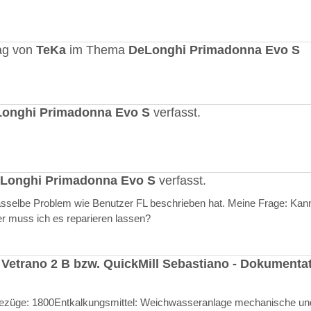
ag von
TeKa
im Thema
DeLonghi Primadonna Evo S
onghi Primadonna Evo S
verfasst.
Longhi Primadonna Evo S
verfasst.
selbe Problem wie Benutzer FL beschrieben hat. Meine Frage: Kann
er muss ich es reparieren lassen?
 Vetrano 2 B bzw. QuickMill Sebastiano - Dokumenta
l Bezüge: 1800Entkalkungsmittel: Weichwasseranlage mechanische un