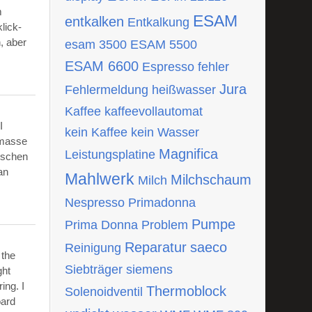
m
ESAM
entkalken
Entkalkung
lick-
, aber
esam 3500
ESAM 5500
ESAM 6600
Espresso
fehler
Jura
Fehlermeldung
heißwasser
Kaffee
kaffeevollautomat
I
kein Kaffee
kein Wasser
tmasse
Magnifica
Leistungsplatine
ischen
an
Mahlwerk
Milchschaum
Milch
Nespresso
Primadonna
Pumpe
Prima Donna
Problem
Reparatur
saeco
Reinigung
 the
Siebträger
siemens
ght
ing. I
Thermoblock
Solenoidventil
oard