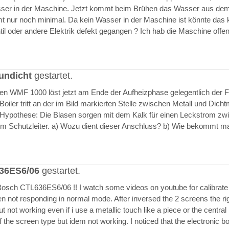
asser in der Maschine. Jetzt kommt beim Brühen das Wasser aus de
 nur noch minimal. Da kein Wasser in der Maschine ist könnte das k
il oder andere Elektrik defekt gegangen ? Ich hab die Maschine offen
undicht
gestartet.
ften WMF 1000 löst jetzt am Ende der Aufheizphase gelegentlich der F
iler tritt an der im Bild markierten Stelle zwischen Metall und Dich
 Hypothese: Die Blasen sorgen mit dem Kalk für einen Leckstrom zw
m Schutzleiter. a) Wozu dient dieser Anschluss? b) Wie bekommt m
636ES6/06
gestartet.
Bosch CTL636ES6/06 !! I watch some videos on youtube for calibrate
en not responding in normal mode. After inversed the 2 screens the ri
but not working even if i use a metallic touch like a piece or the central r
 the screen type but idem not working. I noticed that the electronic b