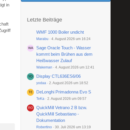
gt in
Letzte Beiträge
chaft
ugriff
WMF 1000 Boiler undicht
Marabu
4. August 2026 um 16:24
Sage Oracle Touch - Wasser
kommt beim Brühen aus dem
Heißwasser Zulauf
Wakeman
4. August 2026 um 12:41
Display CTL636ES6/06
yodaa
2. August 2026 um 18:52
DeLonghi Primadonna Evo S
TeKa
2. August 2026 um 09:57
QuickMill Vetrano 2 B bzw.
QuickMill Sebastiano -
Dokumentation
Robertino
30. Juli 2026 um 13:19