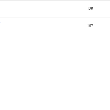
2
135
m
197