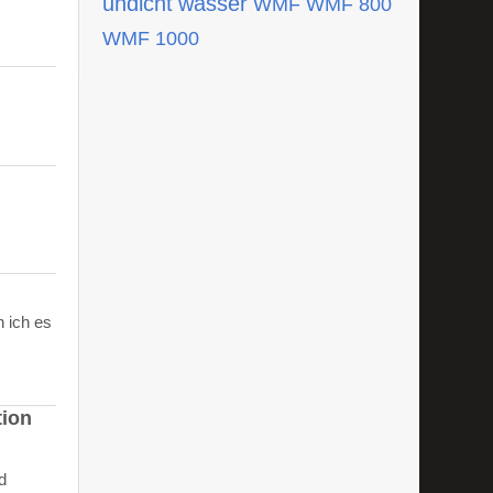
undicht
wasser
WMF
WMF 800
WMF 1000
 ich es
tion
d