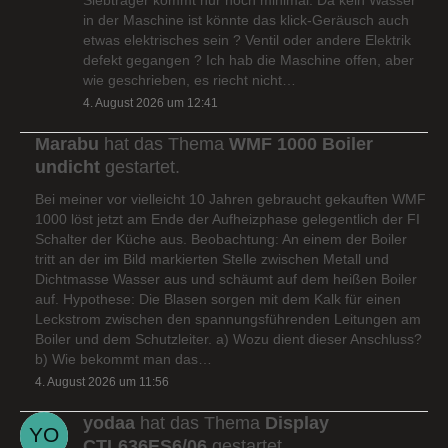
in der Maschine ist könnte das klick-Geräusch auch
etwas elektrisches sein ? Ventil oder andere Elektrik
defekt gegangen ? Ich hab die Maschine offen, aber
wie geschrieben, es riecht nicht…
4. August 2026 um 12:41
Marabu
hat das Thema
WMF 1000 Boiler
undicht
gestartet.
Bei meiner vor vielleicht 10 Jahren gebraucht gekauften WMF
1000 löst jetzt am Ende der Aufheizphase gelegentlich der FI
Schalter der Küche aus. Beobachtung: An einem der Boiler
tritt an der im Bild markierten Stelle zwischen Metall und
Dichtmasse Wasser aus und schäumt auf dem heißen Boiler
auf. Hypothese: Die Blasen sorgen mit dem Kalk für einen
Leckstrom zwischen den spannungsführenden Leitungen am
Boiler und dem Schutzleiter. a) Wozu dient dieser Anschluss?
b) Wie bekommt man das…
4. August 2026 um 11:56
yodaa
hat das Thema
Display
CTL636ES6/06
gestartet.