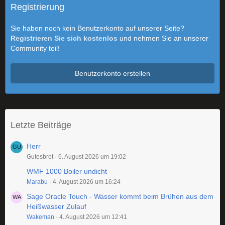
Registrierung
Sie haben noch kein Benutzerkonto auf unserer Seite?
Registrieren Sie sich kostenlos
und nehmen Sie an unserer
Community teil!
Benutzerkonto erstellen
Letzte Beiträge
Herr
Gutesbrot
6. August 2026 um 19:02
WMF 1000 Boiler undicht
Marabu
4. August 2026 um 16:24
Sage Oracle Touch - Wasser kommt beim Brühen aus dem
Heißwasser Zulauf
Wakeman
4. August 2026 um 12:41