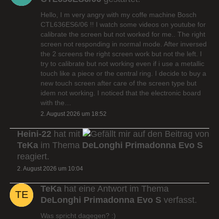
Hello, I m very angry with my coffe machine Bosch
CTL636ES6/06 !! I watch some videos on youtube for
calibrate the screen but not worked for me.. The right
screen not responding in normal mode. After inversed
the 2 screens the right screen work but not the left. I
try to calibrate but not working even if i use a metallic
touch like a piece or the central ring. I decide to buy a
new touch screen after care of the screen type but
idem not working. I noticed that the electronic board
with the…
2. August 2026 um 18:52
Heini-22
hat mit
auf den Beitrag von
TeKa
im Thema
DeLonghi Primadonna Evo S
reagiert.
2. August 2026 um 10:04
TeKa
hat eine Antwort im Thema
DeLonghi Primadonna Evo S
verfasst.
Was spricht dagegen? :)