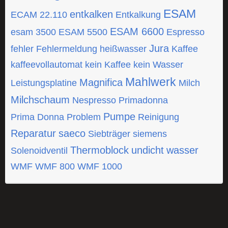
ESAM
entkalken
ECAM 22.110
Entkalkung
ESAM 6600
esam 3500
ESAM 5500
Espresso
Jura
fehler
Fehlermeldung
heißwasser
Kaffee
kaffeevollautomat
kein Kaffee
kein Wasser
Mahlwerk
Magnifica
Leistungsplatine
Milch
Milchschaum
Nespresso
Primadonna
Pumpe
Prima Donna
Problem
Reinigung
Reparatur
saeco
Siebträger
siemens
Thermoblock
undicht
wasser
Solenoidventil
WMF
WMF 800
WMF 1000