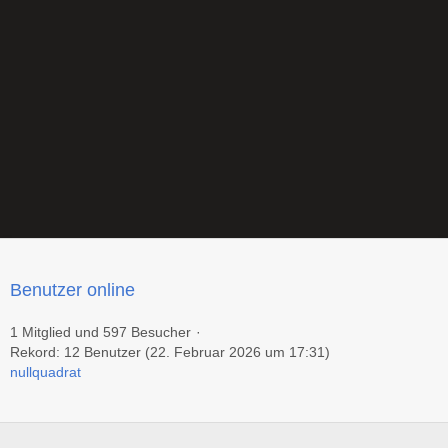
Benutzer online
1 Mitglied und 597 Besucher
Rekord: 12 Benutzer (
22. Februar 2026 um 17:31
)
nullquadrat