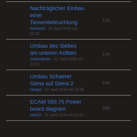
Nachträglicher Einbau
einer
176
Tassenbeleuchtung
michael2
-
22. April 2026 um
22:00
Umbau des Siebes
am unteren Kolben
179
Schlenkman
-
22. April 2026 um
21:57
Umbau Schaerer
144
Siena auf Siena 2
Gregor
-
22. April 2026 um 21:56
ECAM 550.75 Power
208
board diagram
clod22
-
22. April 2026 um 21:51