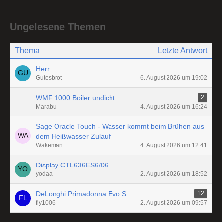
Ungelesene Themen
Thema
Letzte Antwort
Herr
Gutesbrot
6. August 2026 um 19:02
WMF 1000 Boiler undicht
2
Marabu
4. August 2026 um 16:24
Sage Oracle Touch - Wasser kommt beim Brühen aus
dem Heißwasser Zulauf
Wakeman
4. August 2026 um 12:41
Display CTL636ES6/06
yodaa
2. August 2026 um 18:52
DeLonghi Primadonna Evo S
12
fly1006
2. August 2026 um 09:57