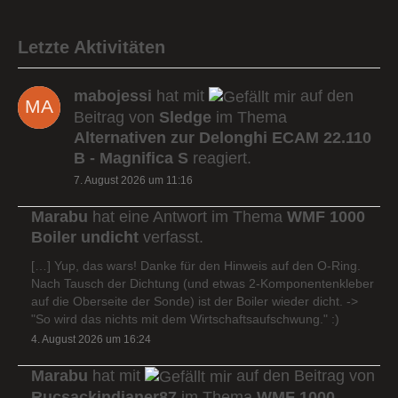
Letzte Aktivitäten
mabojessi
hat mit
auf den
Beitrag von
Sledge
im Thema
Alternativen zur Delonghi ECAM 22.110
B - Magnifica S
reagiert.
7. August 2026 um 11:16
Marabu
hat eine Antwort im Thema
WMF 1000
Boiler undicht
verfasst.
[…] Yup, das wars! Danke für den Hinweis auf den O-Ring.
Nach Tausch der Dichtung (und etwas 2-Komponentenkleber
auf die Oberseite der Sonde) ist der Boiler wieder dicht. ->
"So wird das nichts mit dem Wirtschaftsaufschwung." :)
4. August 2026 um 16:24
Marabu
hat mit
auf den Beitrag von
Rucsackindianer87
im Thema
WMF 1000