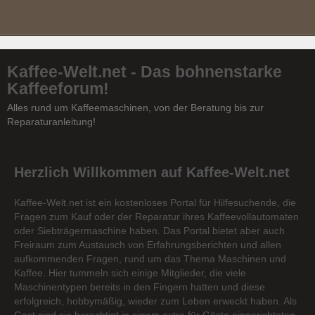
Kaffee-Welt.net - Das bohnenstarke
Kaffeeforum!
Alles rund um Kaffeemaschinen, von der Beratung bis zur
Reparaturanleitung!
Herzlich Willkommen auf Kaffee-Welt.net
Kaffee-Welt.net ist ein kostenloses Portal für Hilfesuchende, die
Fragen zum Kauf oder der Reparatur ihres Kaffeevollautomaten
oder Siebträgermaschine haben. Das Portal bietet aber auch
Freiraum zum Austausch von Erfahrungsberichten und allen
aufkommenden Fragen, rund um das Thema Maschinen und
Kaffee. Hier tummeln sich einige Mitglieder, die viele
Maschinentypen bereits in den Fingern hatten und diese
erfolgreich, hobbymäßig, wieder zum Leben erweckt haben. Als