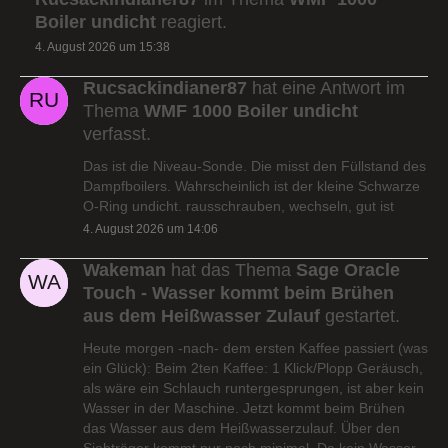
Boiler undicht
reagiert.
4. August 2026 um 15:38
Rucsackindianer87
hat eine Antwort im
Thema
WMF 1000 Boiler undicht
verfasst.
Das ist die Niveau-Sonde. Die misst den Füllstand des
Dampfboilers. Wahrscheinlich ist der kleine Schwarze
O-Ring undicht. rausschrauben, wechseln, gut ist
4. August 2026 um 14:06
Wakeman
hat das Thema
Sage Oracle
Touch - Wasser kommt beim Brühen
aus dem Heißwasser Zulauf
gestartet.
Heute morgen -nach- dem ersten Kaffee passiert (was
ein Glück): Beim 2ten Kaffee: 1 Klick/Plopp Geräusch,
als wäre ein Schlauch runtergesprungen, ist aber kein
Wasser in der Maschine. Jetzt kommt beim Brühen
das Wasser aus dem Heißwasserzulauf. Über den
Siebträger kommt nur noch minimal. Da kein Wasser